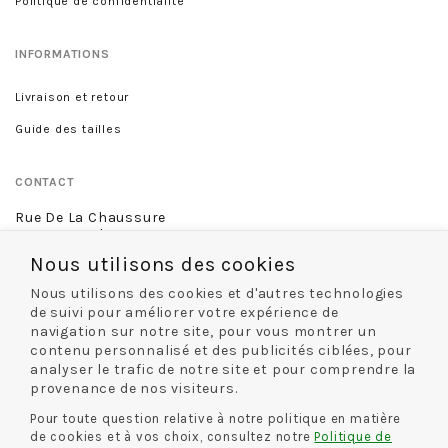
Politique de confidentialité
INFORMATIONS
Livraison et retour
Guide des tailles
CONTACT
Rue De La Chaussure
46 rue Royale
45000 Orléans
Nous utilisons des cookies
02 38 68 60 13
Nous utilisons des cookies et d'autres technologies
de suivi pour améliorer votre expérience de
navigation sur notre site, pour vous montrer un
contenu personnalisé et des publicités ciblées, pour
NOS MODES DE LIVRAISON
analyser le trafic de notre site et pour comprendre la
provenance de nos visiteurs.
Pour toute question relative à notre politique en matière
de cookies et à vos choix, consultez notre
Politique de
NOS MODES DE PAIEMENT