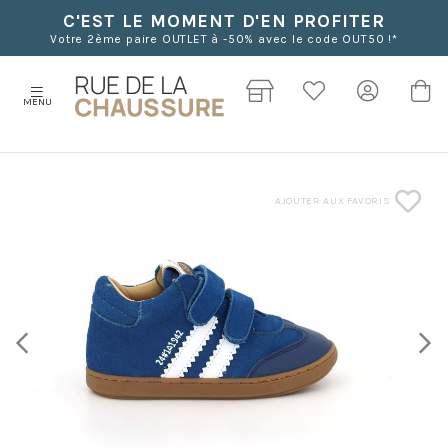
C'EST LE MOMENT D'EN PROFITER
Votre 2ème paire OUTLET à -50% avec le code OUT50 !*
MENU
AJOUTER AUX FAVORIS
Previous
Next