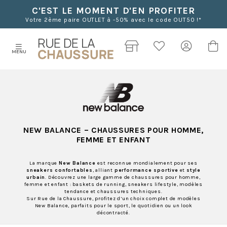
C'EST LE MOMENT D'EN PROFITER
Votre 2ème paire OUTLET à -50% avec le code OUT50 !*
MENU
NEW BALANCE
– CHAUSSURES POUR HOMME,
FEMME ET ENFANT
La marque
New Balance
est reconnue mondialement pour ses
sneakers confortables
, alliant
performance sportive
et
style
urbain
. Découvrez une large gamme de chaussures pour homme,
femme et enfant : baskets de running, sneakers lifestyle, modèles
tendance et chaussures techniques.
Sur Rue de la Chaussure, profitez d’un choix complet de modèles
New Balance, parfaits pour le sport, le quotidien ou un look
décontracté.