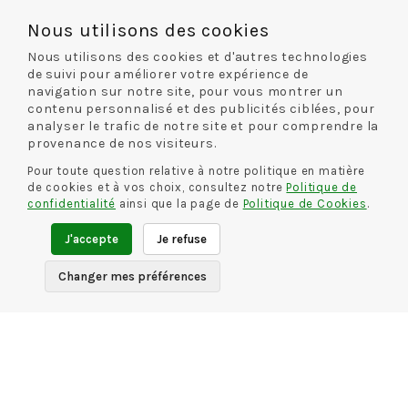
Nous utilisons des cookies
INFORMATIONS
Nous utilisons des cookies et d'autres technologies
de suivi pour améliorer votre expérience de
Conditions générales de vente
navigation sur notre site, pour vous montrer un
Mentions légales
contenu personnalisé et des publicités ciblées, pour
analyser le trafic de notre site et pour comprendre la
Politique de confidentialité
provenance de nos visiteurs.
Pour toute question relative à notre politique en matière
INFORMATIONS
de cookies et à vos choix, consultez notre
Politique de
confidentialité
ainsi que la page de
Politique de Cookies
.
Livraison et retour
J'accepte
Je refuse
Guide des tailles
Changer mes préférences
CONTACT
Rue De La Chaussure
46 rue Royale
45000 Orléans
02 38 68 60 13