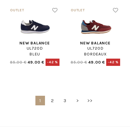
NEW BALANCE
NEW BALANCE
UL720D
UL720D
BLEU
BORDEAUX
85.00 €
49.00 €
85.00 €
49.00 €
-42 %
-42 %
1
2
3
>
>>