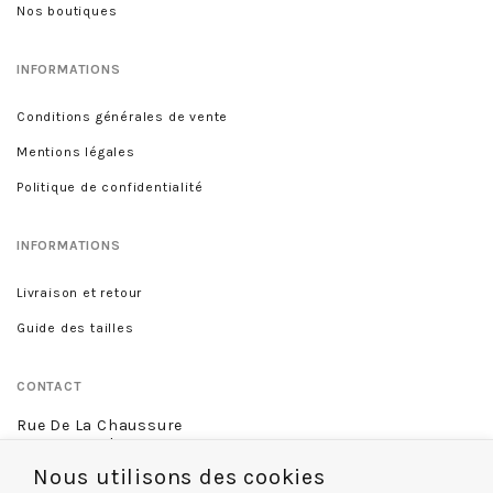
Nos boutiques
INFORMATIONS
Conditions générales de vente
Mentions légales
Politique de confidentialité
INFORMATIONS
Livraison et retour
Guide des tailles
CONTACT
Rue De La Chaussure
46 rue Royale
45000 Orléans
Nous utilisons des cookies
02 38 68 60 13