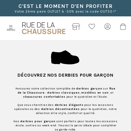
C'EST LE MOMENT D'EN PROFITER
Votre 2ème paire OUTLET à -50% avec le code OUT50 !*
MENU
DÉCOUVREZ NOS DERBIES POUR GARÇON
Parcourez notre collection complète de
derbies garçon
sur
Rue
de la Chaussure
:
derbies classiques
,
modèles en cuir
, et
chaussures confortables
pour le quotidien et l'école.
Que vous cherchiez des
derbies élégants
pour les occasions
spéciales ou des
derbies décontractées
pour le quotidien, notre
sélection allie style, confort et qualité.
Nos
derbies pour garçon
sont parfaits pour toutes les occasions
: école, sorties ou week-end. Trouvez la paire idéale pour compléter
sa garde-robe.