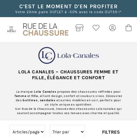
C'EST LE MOMENT D'EN PROFITER
Votre 2ème paire OUTLET à -50% avec le code OUT50 !*
MENU
LOLA CANALES
– CHAUSSURES FEMME ET
FILLE, ÉLÉGANCE ET CONFORT
La marque
Lola Canales
propose des chaussures raffinées pour
femme
et
fille
, alliant design, confort et couleurs vives. Découvrez
des
bottines
,
sandales
et autres modèles en cuir, parfaits pour
un style unique au quotidien.
Sur Rue de la Chaussure, trouvez des chaussures Lola Canales qui
sauront accompagner toutes vos tenues avec charme et qualité.
FILTRES