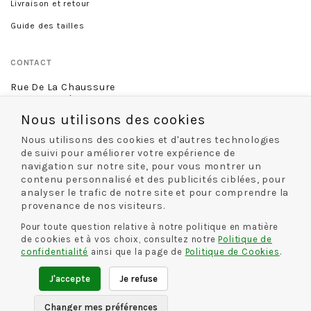
Livraison et retour
Guide des tailles
CONTACT
Rue De La Chaussure
46 rue Royale
45000 Orléans
Nous utilisons des cookies
02 38 68 60 13
Nous utilisons des cookies et d'autres technologies
de suivi pour améliorer votre expérience de
navigation sur notre site, pour vous montrer un
contenu personnalisé et des publicités ciblées, pour
NOS MODES DE LIVRAISON
analyser le trafic de notre site et pour comprendre la
provenance de nos visiteurs.
Pour toute question relative à notre politique en matière
de cookies et à vos choix, consultez notre
Politique de
NOS MODES DE PAIEMENT
confidentialité
ainsi que la page de
Politique de Cookies
.
J'accepte
Je refuse
Paramètres des cookies
Changer mes préférences