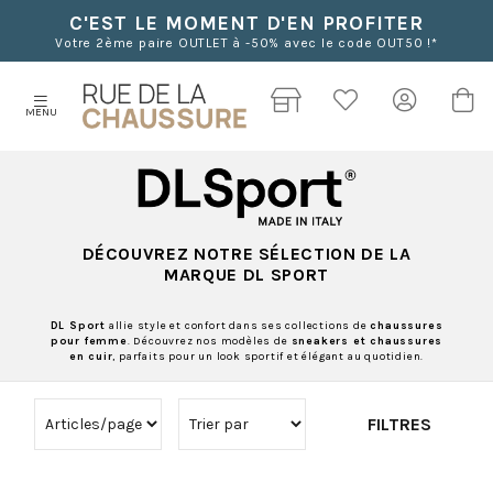
C'EST LE MOMENT D'EN PROFITER
Votre 2ème paire OUTLET à -50% avec le code OUT50 !*
MENU
DÉCOUVREZ NOTRE SÉLECTION DE LA
MARQUE DL SPORT
DL Sport
allie style et confort dans ses collections de
chaussures
pour femme
. Découvrez nos modèles de
sneakers et chaussures
en cuir
, parfaits pour un look sportif et élégant au quotidien.
FILTRES