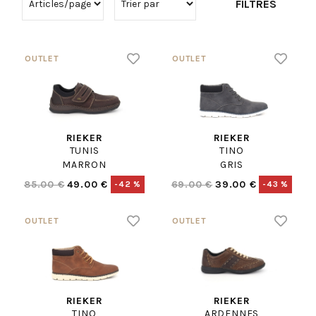
FILTRES
RIEKER
RIEKER
TUNIS
TINO
MARRON
GRIS
85.00 €
49.00 €
69.00 €
39.00 €
-42 %
-43 %
RIEKER
RIEKER
TINO
ARDENNES