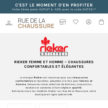
C'EST LE MOMENT D'EN PROFITER
Votre 2ème paire OUTLET à -50% avec le code OUT50 !*
MENU
RIEKER FEMME ET HOMME
– CHAUSSURES
CONFORTABLES ET ÉLÉGANTES
La marque
Rieker
est reconnue pour ses
chaussures
confortables
et durables, adaptées à la fois pour
femme et
homme
. Découvrez notre sélection de bottines, mocassins,
baskets et sandales alliant
style
et
qualité
.
Retrouvez tous les modèles Rieker sur Rue de la Chaussure, votre
boutique en ligne spécialisée.