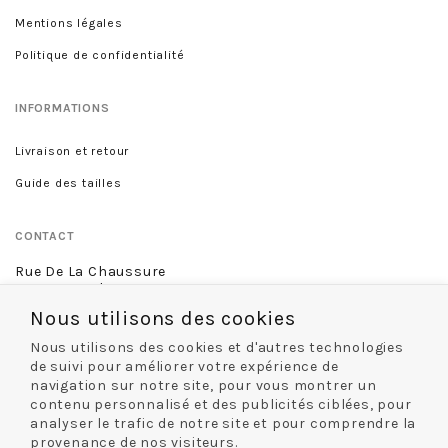
Mentions légales
Politique de confidentialité
INFORMATIONS
Livraison et retour
Guide des tailles
CONTACT
Rue De La Chaussure
46 rue Royale
45000 Orléans
Nous utilisons des cookies
02 38 68 60 13
Nous utilisons des cookies et d'autres technologies
de suivi pour améliorer votre expérience de
navigation sur notre site, pour vous montrer un
contenu personnalisé et des publicités ciblées, pour
NOS MODES DE LIVRAISON
analyser le trafic de notre site et pour comprendre la
provenance de nos visiteurs.