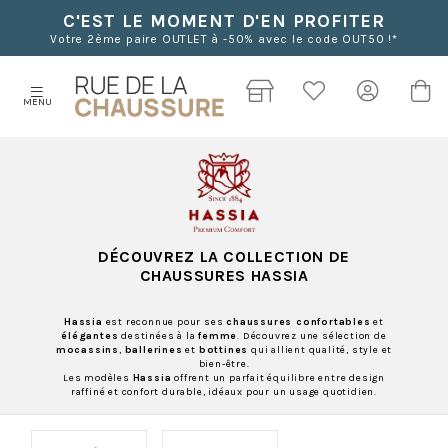
C'EST LE MOMENT D'EN PROFITER
Votre 2ème paire OUTLET à -50% avec le code OUT50 !*
MENU
DÉCOUVREZ LA COLLECTION DE
CHAUSSURES
HASSIA
Hassia
est reconnue pour ses
chaussures confortables
et
élégantes
destinées à la
femme
. Découvrez une sélection de
mocassins
,
ballerines
et
bottines
qui allient qualité, style et
bien-être.
Les modèles
Hassia
offrent un parfait équilibre entre design
raffiné et confort durable, idéaux pour un usage quotidien.