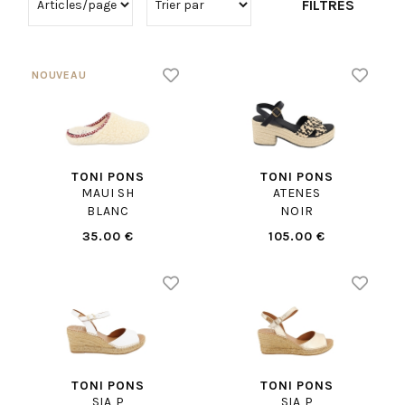
FILTRES
TONI PONS
TONI PONS
MAUI SH
ATENES
BLANC
NOIR
35.00 €
105.00 €
TONI PONS
TONI PONS
SIA P
SIA P