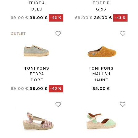
TEIDE A
TEIDE P
BLEU
GRIS
69.00 €
39.00 €
69.00 €
39.00 €
-43 %
-43 %
TONI PONS
TONI PONS
FEDRA
MAUI SH
DORE
JAUNE
69.00 €
39.00 €
35.00 €
-43 %