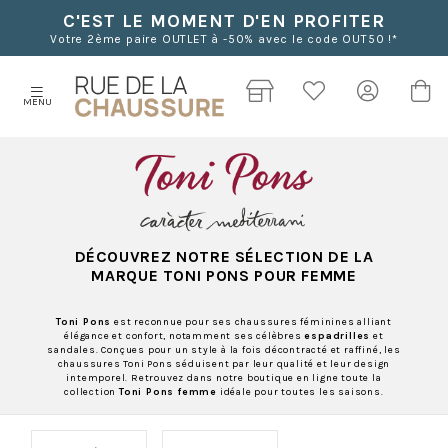
C'EST LE MOMENT D'EN PROFITER
Votre 2ème paire OUTLET à -50% avec le code OUT50 !*
MENU
DÉCOUVREZ NOTRE SÉLECTION DE LA
MARQUE TONI PONS POUR FEMME
Toni Pons
est reconnue pour ses chaussures féminines alliant
élégance et confort, notamment ses célèbres
espadrilles
et
sandales. Conçues pour un style à la fois décontracté et raffiné, les
chaussures Toni Pons séduisent par leur qualité et leur design
intemporel. Retrouvez dans notre boutique en ligne toute la
collection
Toni Pons femme
idéale pour toutes les saisons.