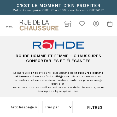
C'EST LE MOMENT D'EN PROFITER
Votre 2ème paire OUTLET à -50% avec le code OUT50 !*
MENU
ROHDE HOMME ET FEMME
– CHAUSSURES
CONFORTABLES ET ÉLÉGANTES
La marque
Rohde
offre une large gamme de
chaussures homme
et femme
alliant
confort
et
élégance
. Découvrez mocassins,
sandales et chaussures décontractées, parfaites pour un usage
quotidien.
Retrouvez tous les modèles Rohde sur Rue de la Chaussure, votre
boutique en ligne spécialisée.
FILTRES