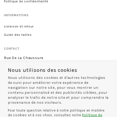
Politique de confidentialité
INFORMATIONS
Livraison et retour
Guide des tailles
CONTACT
Rue De La Chaussure
46 rue Royale
45000 Orléans
Nous utilisons des cookies
02 38 68 60 13
Nous utilisons des cookies et d'autres technologies
de suivi pour améliorer votre expérience de
navigation sur notre site, pour vous montrer un
contenu personnalisé et des publicités ciblées, pour
NOS MODES DE LIVRAISON
analyser le trafic de notre site et pour comprendre la
provenance de nos visiteurs.
Pour toute question relative à notre politique en matière
de cookies et à vos choix, consultez notre
Politique de
NOS MODES DE PAIEMENT