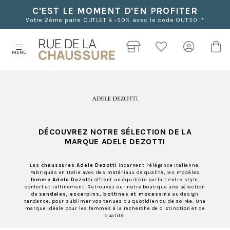
C'EST LE MOMENT D'EN PROFITER
Votre 2ème paire OUTLET à -50% avec le code OUT50 !*
MENU
DÉCOUVREZ NOTRE SÉLECTION DE LA
MARQUE ADELE DEZOTTI
Les
chaussures Adele Dezotti
incarnent l’élégance italienne.
Fabriqués en Italie avec des matériaux de qualité, les modèles
femme Adele Dezotti
offrent un équilibre parfait entre style,
confort et raffinement. Retrouvez sur notre boutique une sélection
de
sandales, escarpins, bottines et mocassins
au design
tendance, pour sublimer vos tenues du quotidien ou de soirée. Une
marque idéale pour les femmes à la recherche de distinction et de
qualité.