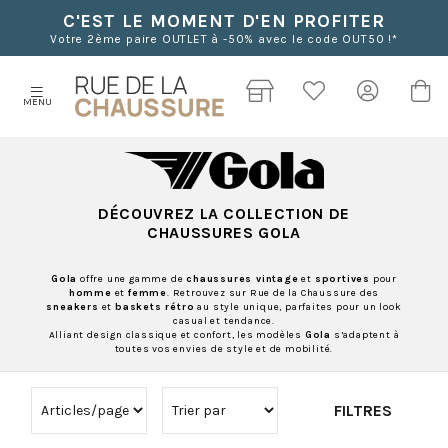
C'EST LE MOMENT D'EN PROFITER
Votre 2ème paire OUTLET à -50% avec le code OUT50 !*
MENU
DÉCOUVREZ LA COLLECTION DE
CHAUSSURES
GOLA
Gola
offre une gamme de
chaussures vintage
et
sportives
pour
homme
et
femme
. Retrouvez sur Rue de la Chaussure des
sneakers
et
baskets rétro
au style unique, parfaites pour un look
casual et tendance.
Alliant design classique et confort, les modèles
Gola
s’adaptent à
toutes vos envies de style et de mobilité.
FILTRES