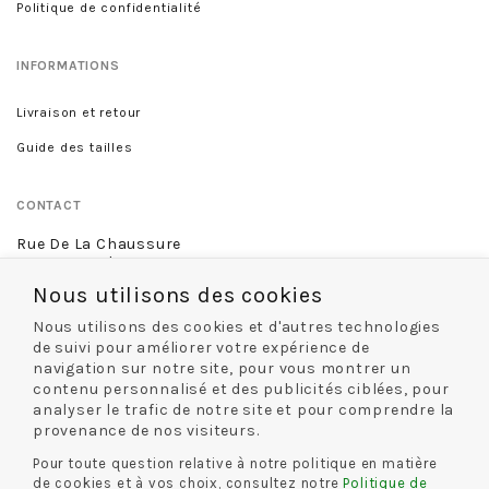
Politique de confidentialité
INFORMATIONS
Livraison et retour
Guide des tailles
CONTACT
Rue De La Chaussure
46 rue Royale
45000 Orléans
Nous utilisons des cookies
02 38 68 60 13
Nous utilisons des cookies et d'autres technologies
de suivi pour améliorer votre expérience de
navigation sur notre site, pour vous montrer un
contenu personnalisé et des publicités ciblées, pour
NOS MODES DE LIVRAISON
analyser le trafic de notre site et pour comprendre la
provenance de nos visiteurs.
Pour toute question relative à notre politique en matière
de cookies et à vos choix, consultez notre
Politique de
NOS MODES DE PAIEMENT