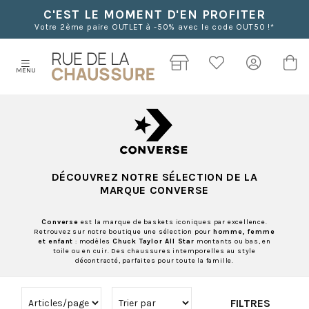
C'EST LE MOMENT D'EN PROFITER
Votre 2ème paire OUTLET à -50% avec le code OUT50 !*
MENU
DÉCOUVREZ NOTRE SÉLECTION DE LA
MARQUE CONVERSE
Converse
est la marque de baskets iconiques par excellence.
Retrouvez sur notre boutique une sélection pour
homme, femme
et enfant
: modèles
Chuck Taylor All Star
montants ou bas, en
toile ou en cuir. Des chaussures intemporelles au style
décontracté, parfaites pour toute la famille.
FILTRES