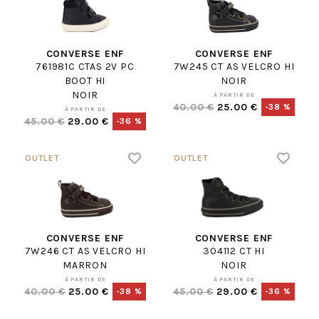
CONVERSE ENF
CONVERSE ENF
761981C CTAS 2V PC
7W245 CT AS VELCRO HI
BOOT HI
NOIR
NOIR
À PARTIR DE
40.00 €
25.00 €
-38 %
À PARTIR DE
45.00 €
29.00 €
-36 %
CONVERSE ENF
CONVERSE ENF
7W246 CT AS VELCRO HI
304112 CT HI
MARRON
NOIR
À PARTIR DE
À PARTIR DE
40.00 €
25.00 €
45.00 €
29.00 €
-38 %
-36 %