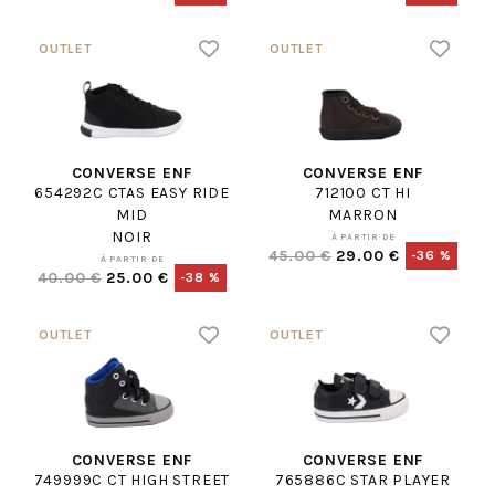
CONVERSE ENF
CONVERSE ENF
654292C CTAS EASY RIDE
712100 CT HI
MID
MARRON
NOIR
À PARTIR DE
45.00 €
29.00 €
-36 %
À PARTIR DE
40.00 €
25.00 €
-38 %
CONVERSE ENF
CONVERSE ENF
749999C CT HIGH STREET
765886C STAR PLAYER