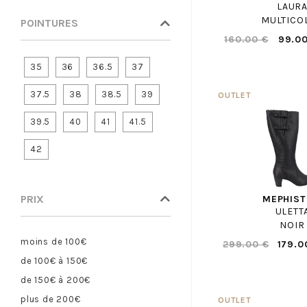
LAUR
Slingback
CONVERSE
MULTICO
POINTURES
Trotteurs
COPENHAGEN STUDIOS
160.00 €
99.00
CROCKETT AND JONES
35
36
36.5
37
CROCS
DANSI
37.5
38
38.5
39
DATE
39.5
40
41
41.5
DL SPORT
DOC MARTENS
42
DORKING
ECCO
PRIX
MEPHIST
ELVIO ZANON
ULETT
EMANUELE CRASTO
NOIR
EMILIE KARSTON
moins de 100€
299.00 €
179.0
ENZO DI MARTINO
de 100€ à 150€
EREL
de 150€ à 200€
FAGUO
plus de 200€