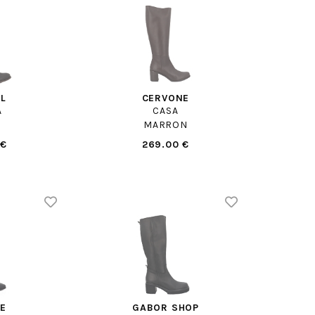
LL
CERVONE
A
CASA
MARRON
 €
269.00 €
CE
GABOR SHOP