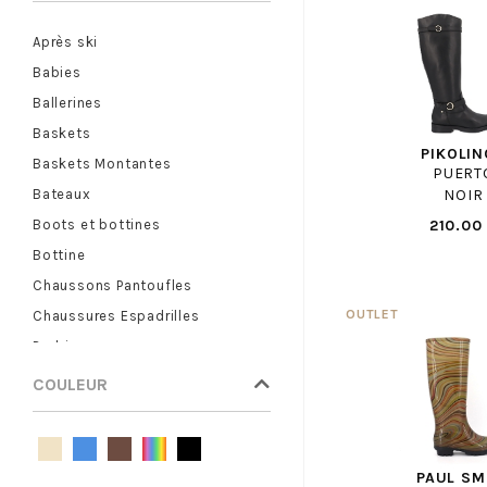
BRUNO PREMI
Après ski
BULLBOXER F
Babies
CAMPER
Ballerines
CANDICE COOPER
Baskets
CAPO NORD
PIKOLI
Baskets Montantes
CAPRICE
PUERT
NOIR
Bateaux
CARMELA
210.00
Boots et bottines
CASADEI
Bottine
CASTELLER
Chaussons Pantoufles
CAVAL
Chaussures Espadrilles
CERVONE
Derbies
CHAUSSE MOUTON
Escarpins
CLARKS
COULEUR
Mocassins
CLERGERIE
Mules et Sabots
COCO ABRICOT
Sandales Nu Pieds
COLMAR
PAUL SM