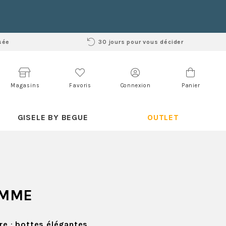
sée
30 jours pour vous décider
Magasins
Favoris
Connexion
Panier
GISELE BY BEGUE
OUTLET
EMME
re
:
bottes élégantes
,