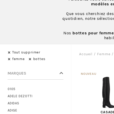
modèles en
Que vous cherchiez de
quotidien, notre sélectio
Nos
bottes pour femme
habi
×
Tout supprimer
Accueil
Femme
×
×
femme
bottes
MARQUES
0105
ADELE DEZOTTI
ADIDAS
ADIGE
CASAD