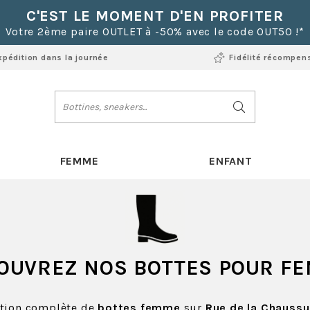
C'EST LE MOMENT D'EN PROFITER
Votre 2ème paire OUTLET à -50% avec le code OUT50 !*
xpédition dans la journée
Fidélité récompen
FEMME
ENFANT
OUVREZ NOS BOTTES POUR F
ction complète de
bottes femme
sur
Rue de la Chaussu