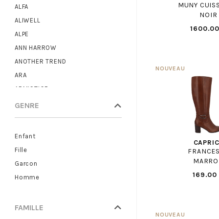
MUNY CUIS
ALFA
NOIR
ALIWELL
1600.00
ALPE
ANN HARROW
ANOTHER TREND
ARA
ARMISTICE
ARTIKA
GENRE
ASH
ASICS
Enfant
CAPRI
BAXXO
Fille
FRANCE
BENSIMON
MARRO
Garcon
BIRKENSTOCK
169.00
Homme
BLUNDSTONE
BOBBIES
FAMILLE
BRONX