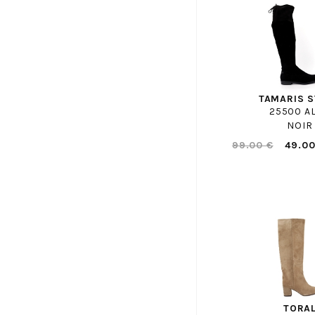
FILA
FOLLIA DOLCE
FRATELLI ROSANA
FREE LANCE
GABOR SHOP
TAMARIS 
GANT
25500 AL
NOIR
GEANNETTE ET LES FILLES
99.00 €
49.00
GEO REINO
GEOX
GIANMARCO
GIESSWEIN
GIOSEPPO
GOLA
GUESS
GUGLIELMO ROTTA
HASSIA
TORA