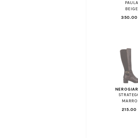
PAUL
HIRICA
BEIGE
HOFF
350.00
HOGAN
HOGL
HOPE
HOUCKE
INUOVO
ISOTONER
JB MARTIN
JOSEF SEIBEL
NEROGIAR
JVAM
STRATEG
KANNA
MARRO
KARL LAGERFELD
215.00
KEDS
KICKERS
KITZBUHEL