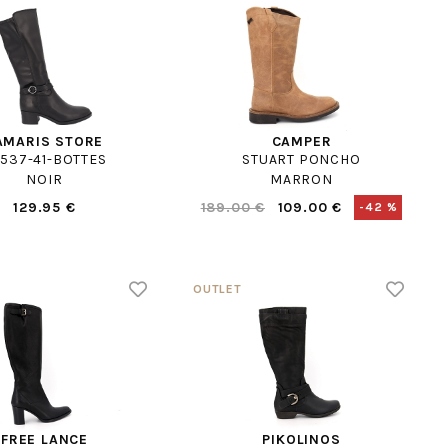
AMARIS STORE
CAMPER
537-41-BOTTES
STUART PONCHO
NOIR
MARRON
129.95 €
189.00 €
109.00 €
-42 %
FREE LANCE
PIKOLINOS