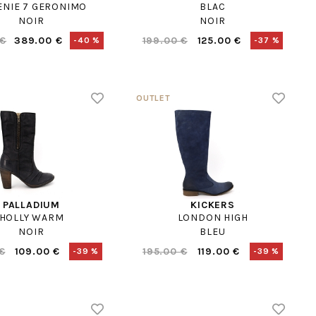
ENIE 7 GERONIMO
BLAC
NOIR
NOIR
 €
389.00 €
199.00 €
125.00 €
-40 %
-37 %
PALLADIUM
KICKERS
HOLLY WARM
LONDON HIGH
NOIR
BLEU
€
109.00 €
195.00 €
119.00 €
-39 %
-39 %