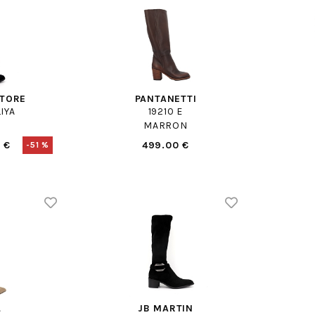
STORE
PANTANETTI
IYA
19210 E
MARRON
 €
499.00 €
-51 %
L
JB MARTIN