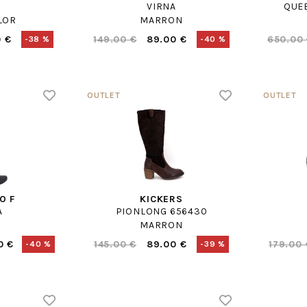
A
VIRNA
QUE
LOR
MARRON
 €
149.00 €
89.00 €
650.00
-38 %
-40 %
O F
KICKERS
A
PIONLONG 656430
MARRON
0 €
145.00 €
89.00 €
179.00 
-40 %
-39 %