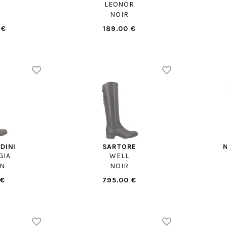
A
LEONOR
NOIR
 €
189.00 €
DINI
SARTORE
GIA
WELL
N
NOIR
 €
795.00 €