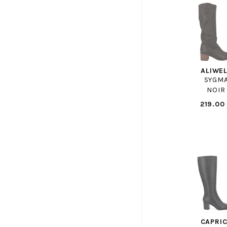
KOTRIS
LA BANDE A MICH
LA VAGUE
LACOSTE
LE COQ SPORTIF
ALIWE
LE PLAGISTE
SYGM
NOIR
LE TEMPS DES CERISES
219.00
LES TROPEZIENNES
LIU JO
LLOYD F
LOLA CANALES
LUXAT
MAISON DE LESPADRILLE
MAISON TOUFET
MAMZELLE
MARCO
CAPRI