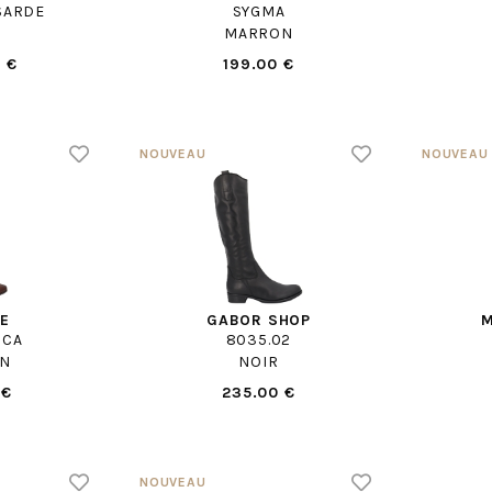
SARDE
SYGMA
MARRON
 €
199.00 €
CE
GABOR SHOP
M
SCA
8035.02
N
NOIR
 €
235.00 €