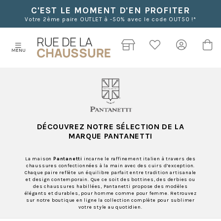
C'EST LE MOMENT D'EN PROFITER
Votre 2ème paire OUTLET à -50% avec le code OUT50 !*
MENU
DÉCOUVREZ NOTRE SÉLECTION DE LA
MARQUE PANTANETTI
La maison
Pantanetti
incarne le raffinement italien à travers des
chaussures confectionnées à la main avec des cuirs d’exception.
Chaque paire reflète un équilibre parfait entre tradition artisanale
et design contemporain. Que ce soit des bottines, des derbies ou
des chaussures habillées, Pantanetti propose des modèles
élégants et durables, pour homme comme pour femme. Retrouvez
sur notre boutique en ligne la collection complète pour sublimer
votre style au quotidien.