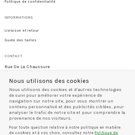
Politique de confidentialité
INFORMATIONS
Livraison et retour
Guide des tailles
CONTACT
Rue De La Chaussure
46 rue Royale
45000 Orléans
Nous utilisons des cookies
02 38 68 60 13
Nous utilisons des cookies et d'autres technologies
de suivi pour améliorer votre expérience de
navigation sur notre site, pour vous montrer un
contenu personnalisé et des publicités ciblées, pour
NOS MODES DE LIVRAISON
analyser le trafic de notre site et pour comprendre la
provenance de nos visiteurs.
Pour toute question relative à notre politique en matière
de cookies et à vos choix, consultez notre
Politique de
NOS MODES DE PAIEMENT