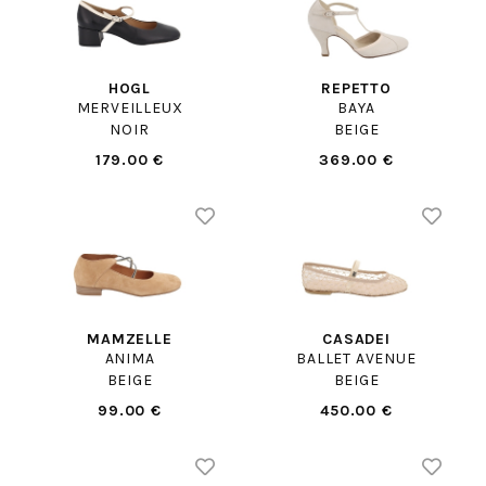
HOGL
REPETTO
MERVEILLEUX
BAYA
NOIR
BEIGE
179.00 €
369.00 €
MAMZELLE
CASADEI
ANIMA
BALLET AVENUE
BEIGE
BEIGE
99.00 €
450.00 €