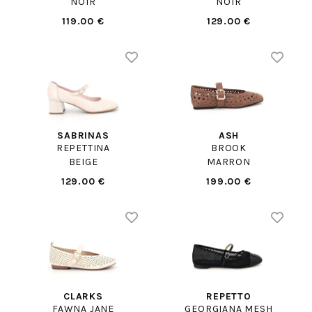
NOIR
NOIR
119.00 €
129.00 €
SABRINAS
ASH
REPETTINA
BROOK
BEIGE
MARRON
129.00 €
199.00 €
CLARKS
REPETTO
FAWNA JANE
GEORGIANA MESH