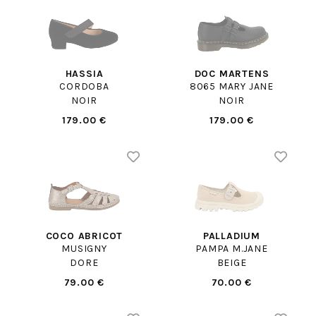
HASSIA
DOC MARTENS
CORDOBA
8065 MARY JANE
NOIR
NOIR
179.00 €
179.00 €
COCO ABRICOT
PALLADIUM
MUSIGNY
PAMPA M.JANE
DORE
BEIGE
79.00 €
70.00 €