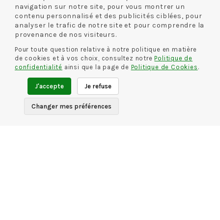
navigation sur notre site, pour vous montrer un
HIRICA
HIRICA
contenu personnalisé et des publicités ciblées, pour
DELPHINE
DELPHINE
analyser le trafic de notre site et pour comprendre la
NOIR
NOIR
provenance de nos visiteurs.
85.00 €
49.00 €
85.00 €
49.00 €
-42 %
-42 %
Pour toute question relative à notre politique en matière
de cookies et à vos choix, consultez notre
Politique de
confidentialité
ainsi que la page de
Politique de Cookies
.
J'accepte
Je refuse
1
2
>>
Changer mes préférences
PAIEMENT SÉCURISÉ
LIVRAISON RAPIDE*