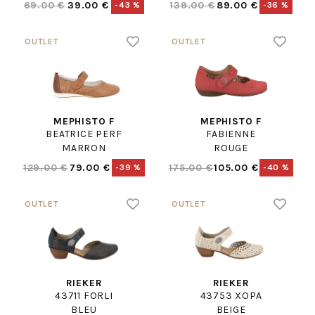
69.00 €
39.00 €
139.00 €
89.00 €
-43 %
-36 %
MEPHISTO F
MEPHISTO F
BEATRICE PERF
FABIENNE
MARRON
ROUGE
129.00 €
79.00 €
175.00 €
105.00 €
-39 %
-40 %
RIEKER
RIEKER
43711 FORLI
43753 XOPA
BLEU
BEIGE