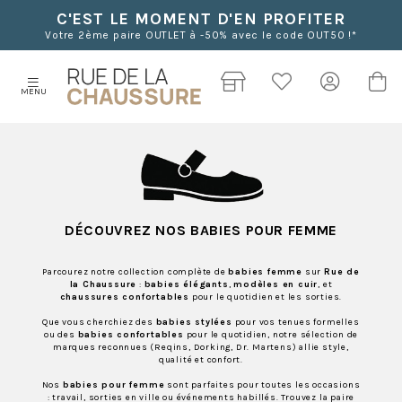
C'EST LE MOMENT D'EN PROFITER
Votre 2ème paire OUTLET à -50% avec le code OUT50 !*
MENU
DÉCOUVREZ NOS BABIES POUR FEMME
Parcourez notre collection complète de
babies femme
sur
Rue de
la Chaussure
:
babies élégants
,
modèles en cuir
, et
chaussures confortables
pour le quotidien et les sorties.
Que vous cherchiez des
babies stylées
pour vos tenues formelles
ou des
babies confortables
pour le quotidien, notre sélection de
marques reconnues (Reqins, Dorking, Dr. Martens) allie style,
qualité et confort.
Nos
babies pour femme
sont parfaites pour toutes les occasions
: travail, sorties en ville ou événements habillés. Trouvez la paire