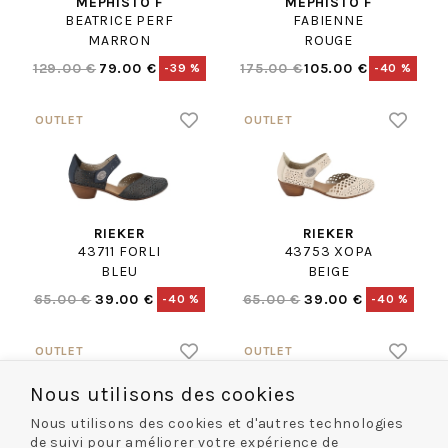
MEPHISTO F
MEPHISTO F
BEATRICE PERF
FABIENNE
MARRON
ROUGE
129.00 €
79.00 €
175.00 €
105.00 €
-39 %
-40 %
RIEKER
RIEKER
43711 FORLI
43753 XOPA
BLEU
BEIGE
65.00 €
39.00 €
65.00 €
39.00 €
-40 %
-40 %
Nous utilisons des cookies
Nous utilisons des cookies et d'autres technologies
de suivi pour améliorer votre expérience de