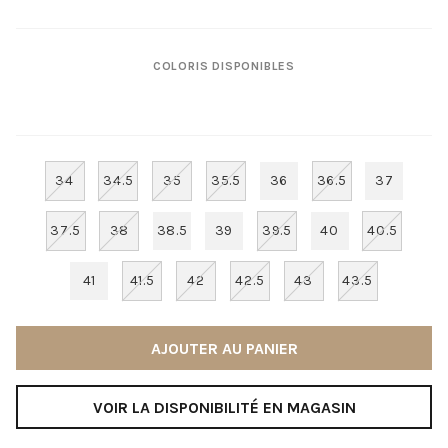
COLORIS DISPONIBLES
34
34.5
35
35.5
36
36.5
37
37.5
38
38.5
39
39.5
40
40.5
41
41.5
42
42.5
43
43.5
AJOUTER AU PANIER
VOIR LA DISPONIBILITÉ EN MAGASIN