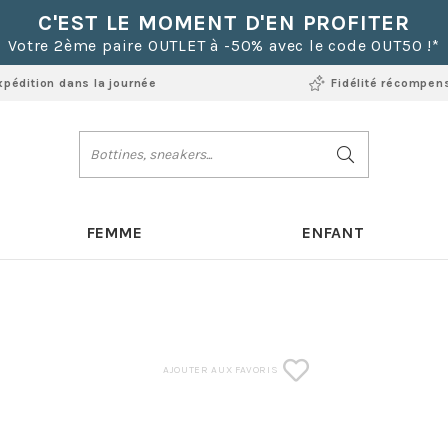
C'EST LE MOMENT D'EN PROFITER
Votre 2ème paire OUTLET à -50% avec le code OUT50 !*
xpédition dans la journée
Fidélité récompen
FEMME
ENFANT
AJOUTER AUX FAVORIS