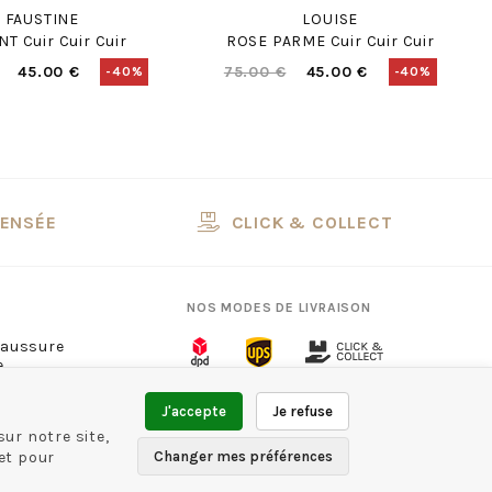
FAUSTINE
LOUISE
T Cuir Cuir Cuir
ROSE PARME Cuir Cuir Cuir
45.00 €
75.00 €
45.00 €
-40%
-40%
PENSÉE
CLICK & COLLECT
NOS MODES DE LIVRAISON
haussure
e
ns
13
NOS MODES DE PAIEMENT
J'accepte
Je refuse
ur notre site,
et pour
Changer mes préférences