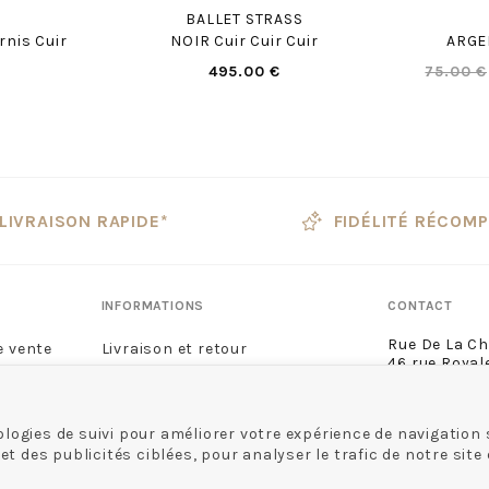
BALLET STRASS
rnis Cuir
NOIR Cuir Cuir Cuir
ARGEN
495.00 €
75.00 €
LIVRAISON RAPIDE*
FIDÉLITÉ RÉCOM
INFORMATIONS
CONTACT
Rue De La C
e vente
Livraison et retour
46 rue Royal
Guide des tailles
45000 Orléa
02 38 68 60 
lité
logies de suivi pour améliorer votre expérience de navigation s
des publicités ciblées, pour analyser le trafic de notre site 