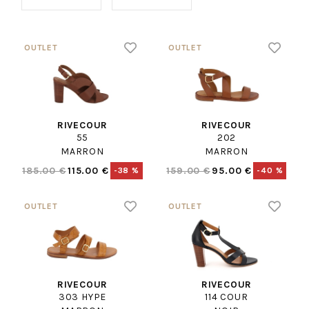
RIVECOUR
RIVECOUR
55
202
MARRON
MARRON
185.00 €
115.00 €
159.00 €
95.00 €
-38 %
-40 %
RIVECOUR
RIVECOUR
303 HYPE
114 COUR