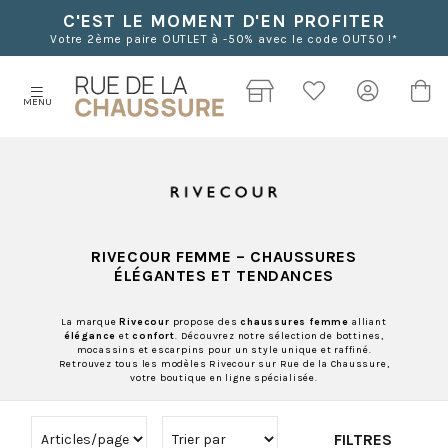
C'EST LE MOMENT D'EN PROFITER
Votre 2ème paire OUTLET à -50% avec le code OUT50 !*
MENU
RIVECOUR FEMME
– CHAUSSURES
ÉLÉGANTES ET TENDANCES
La marque
Rivecour
propose des
chaussures femme
alliant
élégance
et
confort
. Découvrez notre sélection de bottines,
mocassins et escarpins pour un style unique et raffiné.
Retrouvez tous les modèles Rivecour sur Rue de la Chaussure,
votre boutique en ligne spécialisée.
FILTRES