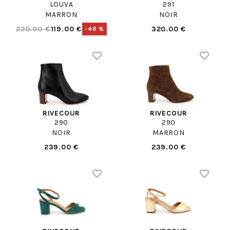
LOUVA
291
MARRON
NOIR
220.00 €
119.00 €
320.00 €
-46 %
RIVECOUR
RIVECOUR
290
290
NOIR
MARRON
239.00 €
239.00 €