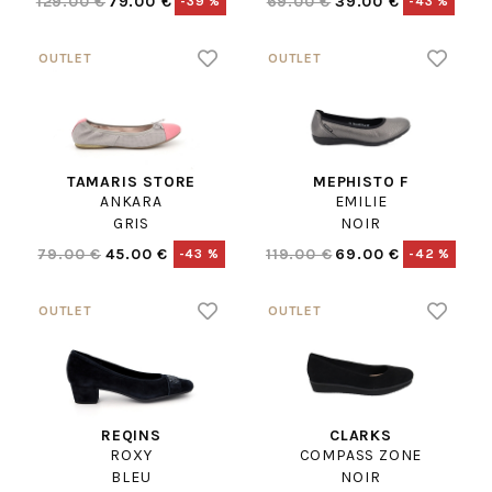
129.00 €
79.00 €
69.00 €
39.00 €
-39 %
-43 %
TAMARIS STORE
MEPHISTO F
ANKARA
EMILIE
GRIS
NOIR
79.00 €
45.00 €
119.00 €
69.00 €
-43 %
-42 %
REQINS
CLARKS
ROXY
COMPASS ZONE
BLEU
NOIR