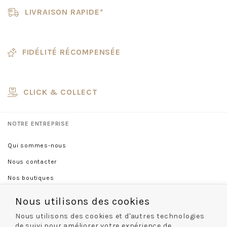
LIVRAISON RAPIDE*
FIDÉLITÉ RÉCOMPENSÉE
CLICK & COLLECT
NOTRE ENTREPRISE
Qui sommes-nous
Nous contacter
Nos boutiques
Nous utilisons des cookies
INFORMATIONS
Nous utilisons des cookies et d'autres technologies
de suivi pour améliorer votre expérience de
Conditions générales de vente