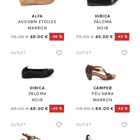
ALFA
HIRICA
A0038M ETOILES
PALOMA
MARRON
NOIR
79.00 €
49.00 €
79.00 €
45.00 €
-38 %
-43 %
HIRICA
CAMPER
PALOMA
PEU NARA
NOIR
MARRON
89.00 €
49.00 €
119.00 €
69.00 €
-45 %
-42 %