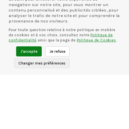
navigation sur notre site, pour vous montrer un
Mentions légales
contenu personnalisé et des publicités ciblées, pour
analyser le trafic de notre site et pour comprendre la
Politique de confidentialité
provenance de nos visiteurs.
Pour toute question relative à notre politique en matière
INFORMATIONS
de cookies et à vos choix, consultez notre
Politique de
confidentialité
ainsi que la page de
Politique de Cookies
.
Livraison et retour
J'accepte
Je refuse
Guide des tailles
Changer mes préférences
CONTACT
Rue De La Chaussure
46 rue Royale
45000 Orléans
02 38 68 60 13
NOS MODES DE LIVRAISON