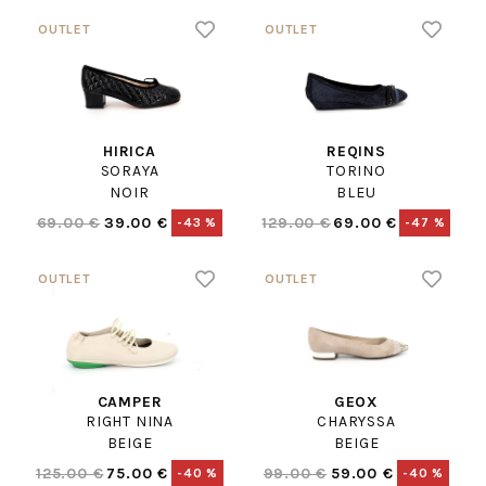
HIRICA
REQINS
SORAYA
TORINO
NOIR
BLEU
69.00 €
39.00 €
129.00 €
69.00 €
-43 %
-47 %
CAMPER
GEOX
RIGHT NINA
CHARYSSA
BEIGE
BEIGE
125.00 €
75.00 €
99.00 €
59.00 €
-40 %
-40 %