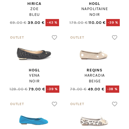
HIRICA
HOGL
ZOE
NAPOLITAINE
BLEU
NOIR
69.00 €
39.00 €
179.00 €
110.00 €
-43 %
-39 %
HOGL
REQINS
VENA
HARCADIA
NOIR
BEIGE
129.00 €
79.00 €
79.00 €
49.00 €
-39 %
-38 %