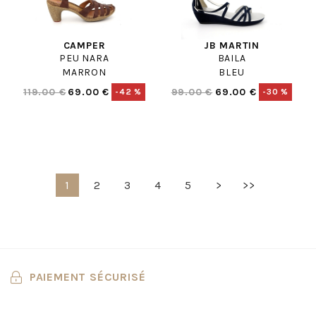
CAMPER
JB MARTIN
PEU NARA
BAILA
MARRON
BLEU
119.00 €
69.00 €
99.00 €
69.00 €
-42 %
-30 %
1
2
3
4
5
>
>>
PAIEMENT SÉCURISÉ