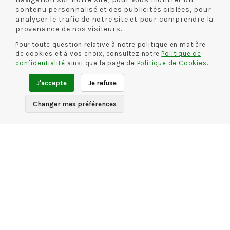
SEMELFLEX
SEMELFLEX
contenu personnalisé et des publicités ciblées, pour
MARIE COLETTE
MARIE LISE
analyser le trafic de notre site et pour comprendre la
BLEU
BLEU
provenance de nos visiteurs.
49.00 €
45.00 €
Pour toute question relative à notre politique en matière
de cookies et à vos choix, consultez notre
Politique de
confidentialité
ainsi que la page de
Politique de Cookies
.
J'accepte
Je refuse
1
2
3
4
5
>
>>
Changer mes préférences
PAIEMENT SÉCURISÉ
LIVRAISON RAPIDE*