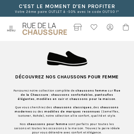
C'EST LE MOMENT D'EN PROFITER
Votre 2ème paire OUTLET à -50% avec le code OUT50 !*
MENU
DÉCOUVREZ NOS CHAUSSONS POUR FEMME
Parcourez notre collection complète de
chaussons femme
sur
Rue
de la Chaussure
:
chaussons confortables
,
pantoufles
élégantes
,
modèles en cuir
et
chaussons pour la maison
.
Que vous cherchiez des
chaussons classiques
, des
chaussons
modernes
ou des
modèles de marques reconnues
(Semelflex,
Isotoner, Rohde), notre sélection allie confort, qualité et style.
Nos
chaussons pour femme
sont parfaits pour toutes les
saisons et toutes les occasions à la maison. Trouvez la paire idéale
pour vous détendre avec confort et élégance.