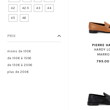
CAPO NORD
42
42.5
43
44
CAPRICE
45
46
CARMELA
CASADEI
CASTELLER
PRIX
CATERPILLAR
PIERRE H
CAVAL
HARDY L
moins de 100€
CERVONE
MARRO
de 100€ à 150€
CERVONE H
795.00
de 150€ à 200€
CHAUSSE MOUTON
plus de 200€
CHIPIE
CIENTA
CLARKS
CLERGERIE
COCO ABRICOT
COLMAR