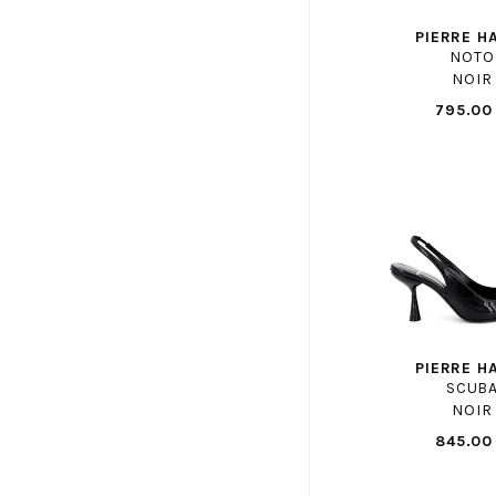
CONVERSE
PIERRE H
CONVERSE ENF
NOTO
NOIR
COPENHAGEN STUDIOS
795.00
CROCKETT AND JONES
CROCS
DANSI
DATE
DL SPORT
DOC MARTENS
DOC MARTENS ENF
DORKING
EASY PEASY
PIERRE H
SCUB
ECCO
NOIR
ELVIO ZANON
845.00
EMANUELE CRASTO
EMILIE KARSTON