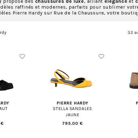
y
propose des
chaussures de luxe
, alliant
élégance
et
c
èles raffinés et modernes, parfaits pour sublimer votre
èles Pierre Hardy sur Rue de la Chaussure, votre boutiqu
rdy
32 a
ARDY
PIERRE HARDY
AUT
STELLA SANDALES
JAUNE
 €
795.00 €