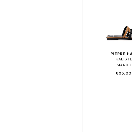
ENZO DI MARTINO
EREL
FAGUO
FILA
FLUCHOS
FOLLIA DOLCE
PIERRE H
FR BY ROMAGNOLI
KALISTE
FRATELLI ROSANA
MARRO
FREE LANCE
695.00
FRODDO
GAASTRA
GABOR SHOP
GANT
GAP ENF
GBB
GEANNETTE ET LES FILLES