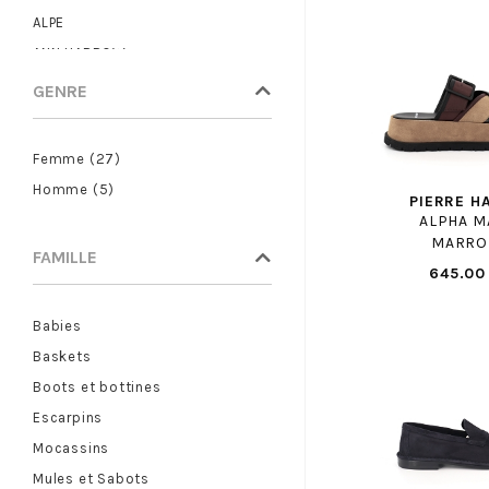
ALPE
ANN HARROW
ANOTHER TREND
GENRE
ARA
ARMISTICE
Femme (27)
ARTIKA
Homme (5)
PIERRE H
ASH
ALPHA M
ASICS
MARRO
FAMILLE
ASTER
645.00
ATELIER CHABANAIS
Babies
BABYBOTTE
Baskets
BASE LONDON
Boots et bottines
BAXXO
Escarpins
BEBERLIS
Mocassins
BELLAMY
Mules et Sabots
BELLAMY PANT