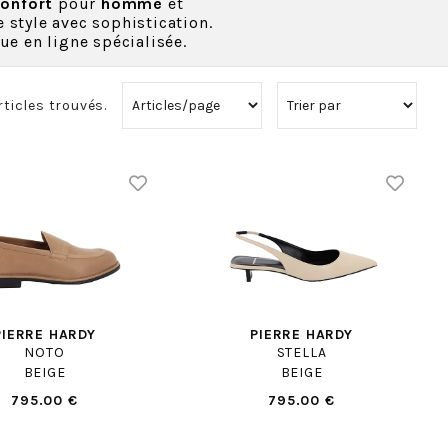
onfort
pour
homme
et
 style avec sophistication.
e en ligne spécialisée.
rticles trouvés.
PIERRE HARDY
PIERRE HARDY
NOTO
STELLA
BEIGE
BEIGE
795.00 €
795.00 €