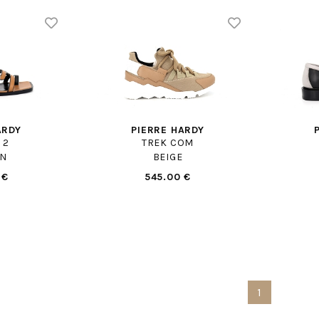
ARDY
PIERRE HARDY
 2
TREK COM
N
BEIGE
 €
545.00 €
1