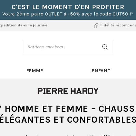
C'EST LE MOMENT D'EN PROFITER
Votre 2ème paire OUTLET à -50% avec le code OUT50 !*
xpédition dans la journée
Fidélité récompen
FEMME
ENFANT
Y HOMME ET FEMME
– CHAUSS
ÉLÉGANTES ET CONFORTABLE