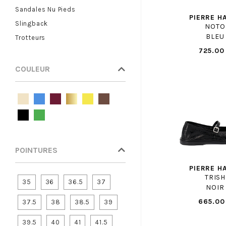
Sandales Nu Pieds
BENSIMON
PIERRE H
Slingback
BIRKENSTOCK
NOTO
BLEU
Trotteurs
BIRKENSTOCK ENF
725.00
BISGAARD
BLUNDSTONE
COULEUR
BLUNDSTONE ENF
BOBBIES
BOPY
BOSS
BRONX
POINTURES
BRUNO PREMI
BRUNOS
PIERRE H
TRISH
BULLBOXER
35
36
36.5
37
NOIR
BULLBOXER F
665.00
37.5
38
38.5
39
CAMPER
39.5
40
41
41.5
CANDICE COOPER