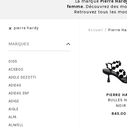
La marque
Pierre Hard
femme
. Découvrez des mod
Retrouvez tous les mod
×
pierre hardy
Accueil
Pierre Ha
MARQUES
0105
ACEBOS
ADELE DEZOTTI
ADIDAS
ADIDAS ENF
PIERRE H
BULLES H
ADIGE
NOIR
AIGLE
845.00
ALFA
ALIWELL