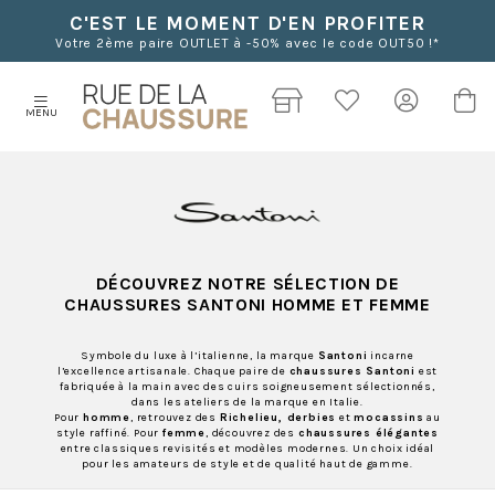
C'EST LE MOMENT D'EN PROFITER
Votre 2ème paire OUTLET à -50% avec le code OUT50 !*
MENU
DÉCOUVREZ NOTRE SÉLECTION DE
CHAUSSURES SANTONI HOMME ET FEMME
Symbole du luxe à l’italienne, la marque
Santoni
incarne
l’excellence artisanale. Chaque paire de
chaussures Santoni
est
fabriquée à la main avec des cuirs soigneusement sélectionnés,
dans les ateliers de la marque en Italie.
Pour
homme
, retrouvez des
Richelieu, derbies
et
mocassins
au
style raffiné. Pour
femme
, découvrez des
chaussures élégantes
entre classiques revisités et modèles modernes. Un choix idéal
pour les amateurs de style et de qualité haut de gamme.