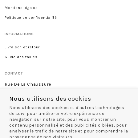
Mentions légales
Politique de confidentialité
INFORMATIONS
Livraison et retour
Guide des tailles
CONTACT
Rue De La Chaussure
46 rue Royale
45000 Orléans
Nous utilisons des cookies
02 38 68 60 13
Nous utilisons des cookies et d'autres technologies
de suivi pour améliorer votre expérience de
navigation sur notre site, pour vous montrer un
contenu personnalisé et des publicités ciblées, pour
NOS MODES DE LIVRAISON
analyser le trafic de notre site et pour comprendre la
provenance de nos visiteurs.