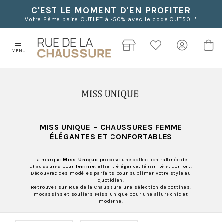
C'EST LE MOMENT D'EN PROFITER
Votre 2ème paire OUTLET à -50% avec le code OUT50 !*
MENU
MISS UNIQUE
– CHAUSSURES FEMME
ÉLÉGANTES ET CONFORTABLES
La marque
Miss Unique
propose une collection raffinée de
chaussures pour
femme
, alliant élégance, féminité et confort.
Découvrez des modèles parfaits pour sublimer votre style au
quotidien.
Retrouvez sur Rue de la Chaussure une sélection de bottines,
mocassins et souliers Miss Unique pour une allure chic et
moderne.