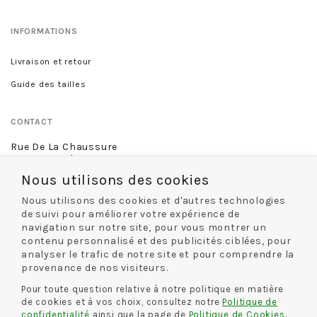
INFORMATIONS
Livraison et retour
Guide des tailles
CONTACT
Rue De La Chaussure
46 rue Royale
45000 Orléans
Nous utilisons des cookies
02 38 68 60 13
Nous utilisons des cookies et d'autres technologies
de suivi pour améliorer votre expérience de
navigation sur notre site, pour vous montrer un
contenu personnalisé et des publicités ciblées, pour
NOS MODES DE LIVRAISON
analyser le trafic de notre site et pour comprendre la
provenance de nos visiteurs.
Pour toute question relative à notre politique en matière
de cookies et à vos choix, consultez notre
Politique de
NOS MODES DE PAIEMENT
confidentialité
ainsi que la page de
Politique de Cookies
.