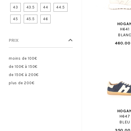
43
43.5
44
44.5
CERVONE H
CHAUSSE MOUTON
45
45.5
46
HOGA
CHIPIE
H641
CIENTA
BLAN
PRIX
CLARKS
460.00
COCO ABRICOT
COLMAR
moins de 100€
CONVERSE
de 100€ à 150€
CONVERSE ENF
de 150€ à 200€
COPENHAGEN STUDIOS
plus de 200€
CROCKETT AND JONES
CROCS
DANSI
HOGA
DATE
H647
DL SPORT
BLEU
DOC MARTENS
350.00