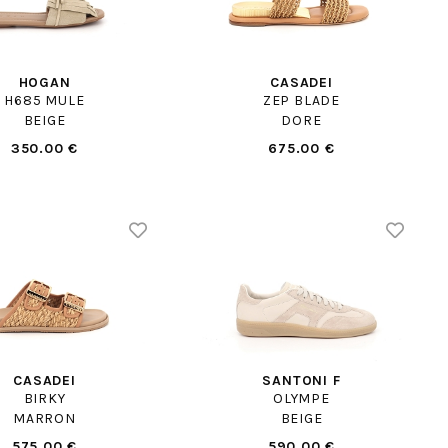
HOGAN
CASADEI
H685 MULE
ZEP BLADE
BEIGE
DORE
350.00 €
675.00 €
CASADEI
SANTONI F
BIRKY
OLYMPE
MARRON
BEIGE
575.00 €
590.00 €