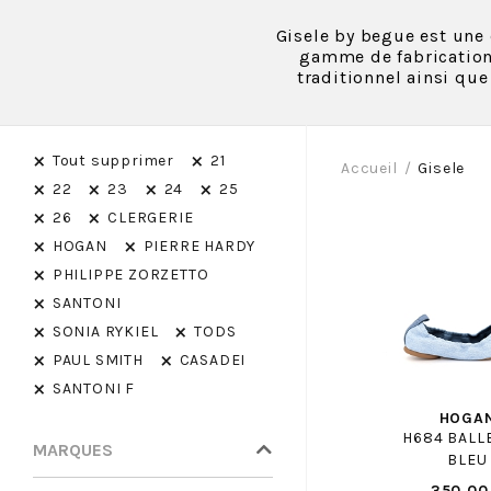
Gisele by begue est une
gamme de fabrication 
traditionnel ainsi qu
×
×
Tout supprimer
21
Accueil
Gisele
×
×
×
×
22
23
24
25
×
×
26
CLERGERIE
×
×
HOGAN
PIERRE HARDY
×
PHILIPPE ZORZETTO
×
SANTONI
×
×
SONIA RYKIEL
TODS
×
×
PAUL SMITH
CASADEI
×
SANTONI F
HOGA
H684 BALL
MARQUES
BLEU
350.00