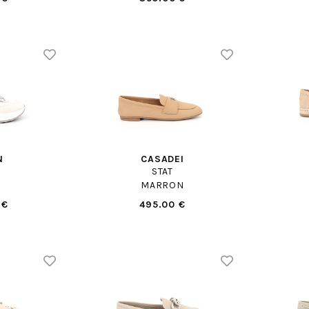
N
CASADEI
STAT
C
MARRON
 €
495.00 €