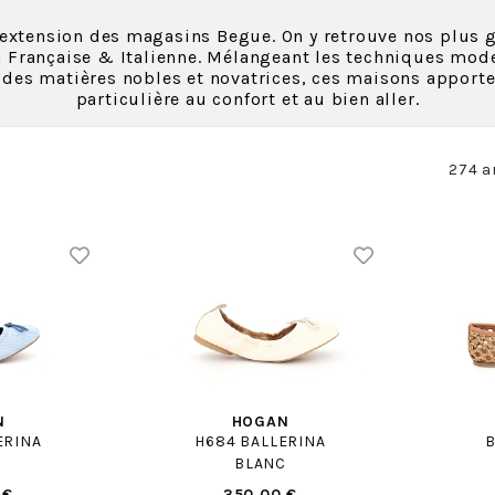
 extension des magasins Begue. On y retrouve nos plus
Française & Italienne. Mélangeant les techniques moder
e des matières nobles et novatrices, ces maisons apporte
particulière au confort et au bien aller.
274 a
N
HOGAN
ERINA
H684 BALLERINA
B
BLANC
 €
350.00 €