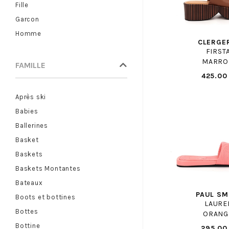
Fille
ASICS
Garcon
ASTER
Homme
ATELIER CHABANAIS
CLERGE
FIRST
BABYBOTTE
MARRO
FAMILLE
BASE LONDON
425.00
BAXXO
Après ski
BEBERLIS
Babies
BELLAMY
Ballerines
BELLAMY PANT
Basket
BENSIMON
Baskets
BIRKENSTOCK
Baskets Montantes
BIRKENSTOCK ENF
Bateaux
BISGAARD
PAUL SM
Boots et bottines
BLUNDSTONE
LAURE
Bottes
BLUNDSTONE ENF
ORANG
Bottine
BOBBIES
295.00