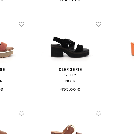
RIE
CLERGERIE
Y
CELTY
N
NOIR
 €
495.00 €