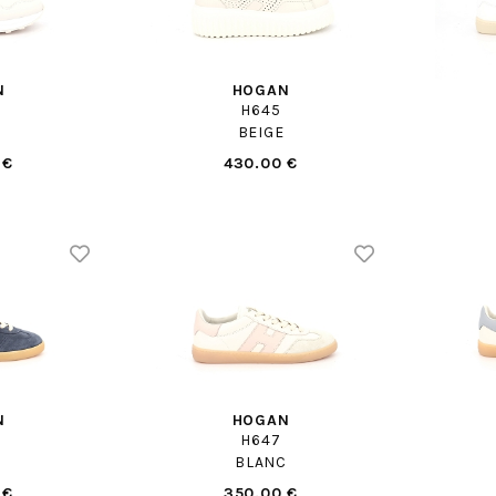
N
HOGAN
H645
C
BEIGE
 €
430.00 €
N
HOGAN
H647
BLANC
 €
350.00 €