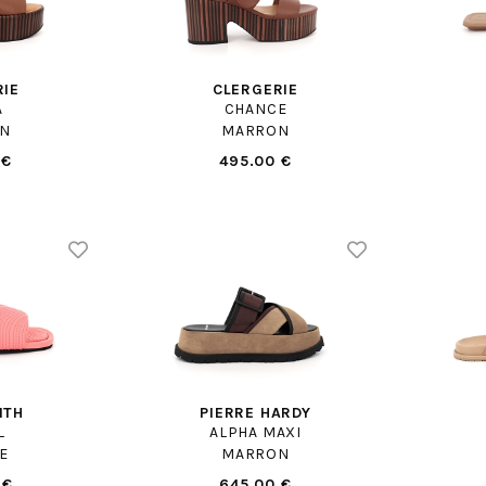
RIE
CLERGERIE
A
CHANCE
N
MARRON
 €
495.00 €
ITH
PIERRE HARDY
L
ALPHA MAXI
E
MARRON
 €
645.00 €