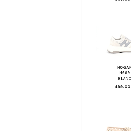
DOC MARTENS ENF
DORKING
EASY PEASY
ECCO
ELVIO ZANON
EMANUELE CRASTO
EMILIE KARSTON
ENZO DI MARTINO
HOGA
H669
EREL
BLAN
FAGUO
499.00
FILA
FLUCHOS
FOLLIA DOLCE
FR BY ROMAGNOLI
FRATELLI ROSANA
FREE LANCE