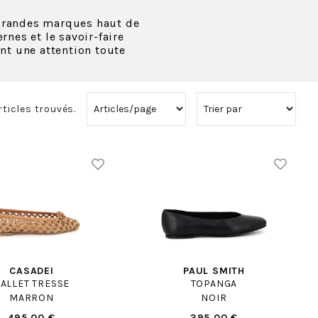
 grandes marques haut de
nes et le savoir-faire
nt une attention toute
rticles trouvés.
CASADEI
PAUL SMITH
ALLET TRESSE
TOPANGA
MARRON
NOIR
495.00 €
395.00 €