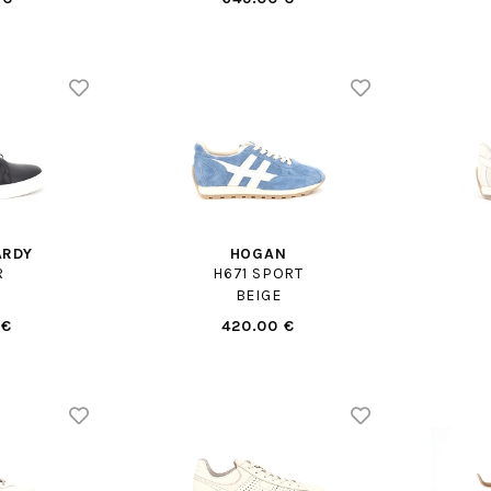
ARDY
HOGAN
R
H671 SPORT
BEIGE
 €
420.00 €