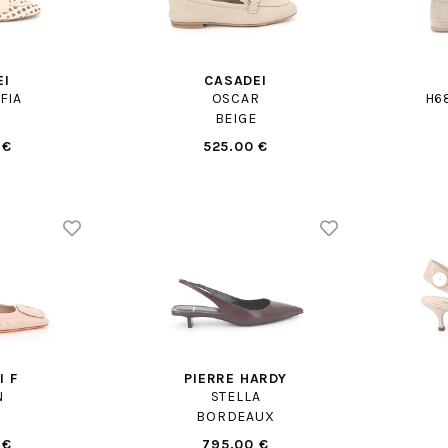
EI
CASADEI
FIA
OSCAR
H6
BEIGE
 €
525.00 €
I F
PIERRE HARDY
N
STELLA
BORDEAUX
 €
795.00 €