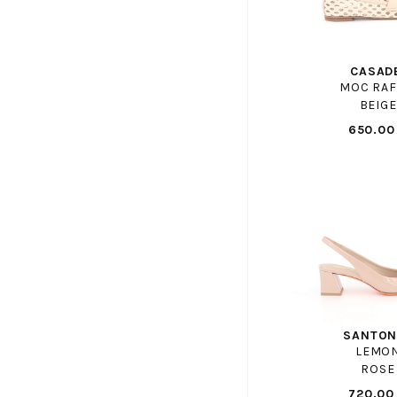
FRODDO
GAASTRA
CASAD
GABOR SHOP
MOC RAF
GANT
BEIGE
GAP ENF
650.00
GBB
GEANNETTE ET LES FILLES
GEO REINO
GEOX
GEOX ENF
GHOUD
GIANMARCO
GIESSWEIN
SANTON
GIOSEPPO
LEMO
ROSE
GOLA
720.00
GOLA ENF