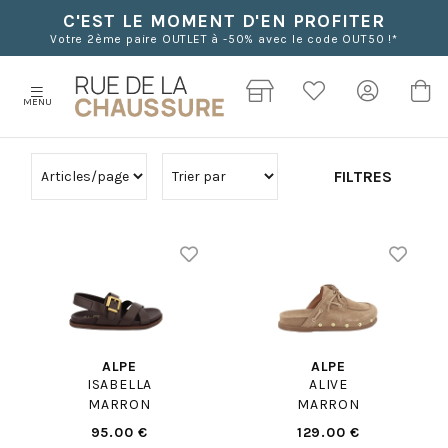
C'EST LE MOMENT D'EN PROFITER
Votre 2ème paire OUTLET à -50% avec le code OUT50 !*
MENU
FILTRES
ALPE
ALPE
ISABELLA
ALIVE
MARRON
MARRON
95.00 €
129.00 €