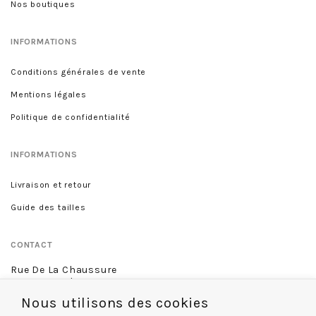
Nos boutiques
INFORMATIONS
Conditions générales de vente
Mentions légales
Politique de confidentialité
INFORMATIONS
Livraison et retour
Guide des tailles
CONTACT
Rue De La Chaussure
46 rue Royale
45000 Orléans
Nous utilisons des cookies
02 38 68 60 13