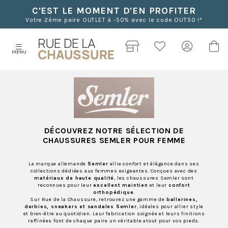
C'EST LE MOMENT D'EN PROFITER
Votre 2ème paire OUTLET à -50% avec le code OUT50 !*
MENU
DÉCOUVREZ NOTRE SÉLECTION DE
CHAUSSURES SEMLER POUR FEMME
La marque allemande
Semler
allie confort et élégance dans ses
collections dédiées aux femmes exigeantes. Conçues avec des
matériaux de haute qualité
, les chaussures Semler sont
reconnues pour leur
excellent maintien
et leur
confort
orthopédique
.
Sur Rue de la Chaussure, retrouvez une gamme de
ballerines,
derbies, sneakers et sandales Semler
, idéales pour allier style
et bien-être au quotidien. Leur fabrication soignée et leurs finitions
raffinées font de chaque paire un véritable atout pour vos pieds.