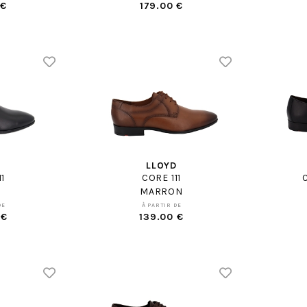
 €
179.00 €
D
LLOYD
11
CORE 111
MARRON
DE
À PARTIR DE
 €
139.00 €