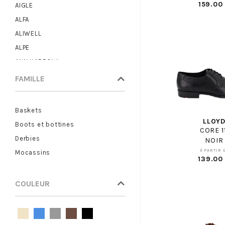
159.00
AIGLE
ALFA
ALIWELL
ALPE
ANN HARROW
ANOTHER TREND
FAMILLE
ARA
ARMISTICE
Baskets
ARTIKA
LLOY
Boots et bottines
CORE 1
ASH
Derbies
NOIR
ASICS
À PARTIR 
Mocassins
139.00
ASTER
ATELIER CHABANAIS
COULEUR
BABYBOTTE
BASE LONDON
BAXXO