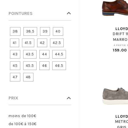
BEBERLIS
BELLAMY
POINTURES
BELLAMY PANT
BENSIMON
LLOY
38
38.5
39
40
DRIFT 1
BIRKENSTOCK
MARRO
41
41.5
42
42.5
BIRKENSTOCK ENF
À PARTIR 
159.00
BISGAARD
43
43.5
44
44.5
BLUNDSTONE
45
45.5
46
46.5
BLUNDSTONE ENF
BOBBIES
47
48
BOPY
BOSS
PRIX
BRONX
BRUNO PREMI
BRUNOS
moins de 100€
LLOY
METR
BULLBOXER
de 100€ à 150€
GRIS