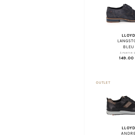
CLERGERIE
COCO ABRICOT
COLMAR
CONVERSE
LLOY
CONVERSE ENF
LANGST
COPENHAGEN STUDIOS
BLEU
À PARTIR 
CROCKETT AND JONES
149.00
CROCS
DANSI
DATE
DL SPORT
DOC MARTENS
DOC MARTENS ENF
DORKING
EASY PEASY
LLOY
ECCO
ANDR