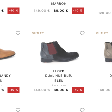
MARRON
 €
149.00 €
89.00 €
-40 %
-40 %
129.00
D
LLOYD
RANDY
DUAL NUB BLEU
D
N
BLEU
DE
À PARTIR DE
 €
149.00 €
89.00 €
149.00
-40 %
-40 %