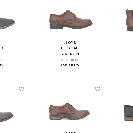
D
LLOYD
10
EEZY 140
MARRON
DE
À PARTIR DE
 €
159.00 €