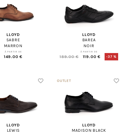
LLOYD
LLOYD
SABRE
BAREA
MARRON
NOIR
À PARTIR DE
À PARTIR DE
149.00 €
189.00 €
119.00 €
-37 %
LLOYD
LLOYD
LEWIS
MADISON BLACK