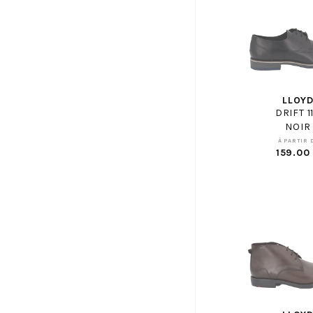
GAP ENF
GBB
GEANNETTE ET LES FILLES
GEO REINO
GEOX
LLOY
GEOX ENF
DRIFT 1
GHOUD
NOIR
À PARTIR 
GIANMARCO
159.00
GIESSWEIN
GIOSEPPO
GOLA
GOLA ENF
GOLDSTAR ENF
GUESS
GUGLIELMO ROTTA
HASSIA