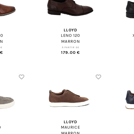
D
LLOYD
10
LENO 120
N
MARRON
DE
À PARTIR DE
 €
179.00 €
D
LLOYD
O
MAURICE
MARRON