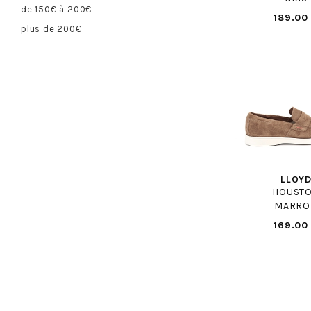
BULLBOXER F
de 150€ à 200€
189.00
CAMPER
plus de 200€
CANDICE COOPER
CAPO NORD
CAPRICE
CARMELA
CASADEI
CASTELLER
CATERPILLAR
LLOY
CAVAL
HOUST
CERVONE
MARRO
CERVONE H
169.00
CHAUSSE MOUTON
CHIPIE
CIENTA
CLARKS