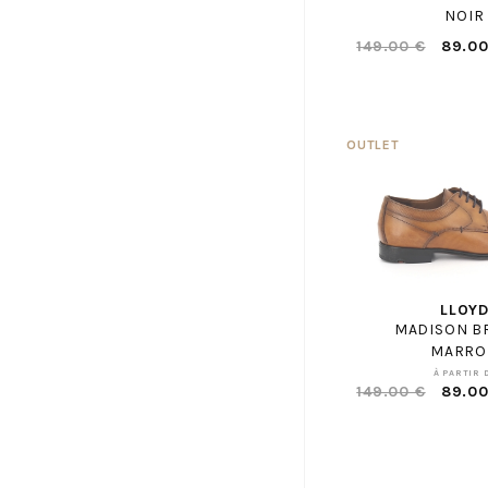
ELVIO ZANON
NOIR
EMANUELE CRASTO
149.00 €
89.00
EMILIE KARSTON
ENZO DI MARTINO
EREL
FAGUO
FILA
FLUCHOS
FOLLIA DOLCE
FR BY ROMAGNOLI
LLOY
FRATELLI ROSANA
MADISON B
FREE LANCE
MARRO
À PARTIR 
FRODDO
149.00 €
89.00
GAASTRA
GABOR SHOP
GANT