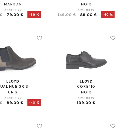
MARRON
NOIR
À PARTIR DE
À PARTIR DE
 €
79.00 €
149.00 €
89.00 €
-39 %
-40 %
LLOYD
LLOYD
UAL NUB GRIS
CORE 110
GRIS
NOIR
À PARTIR DE
À PARTIR DE
 €
89.00 €
139.00 €
-40 %