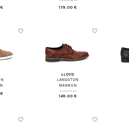
 €
179.00 €
D
LLOYD
ON
LANGSTON
N
MARRON
À PARTIR DE
 €
149.00 €