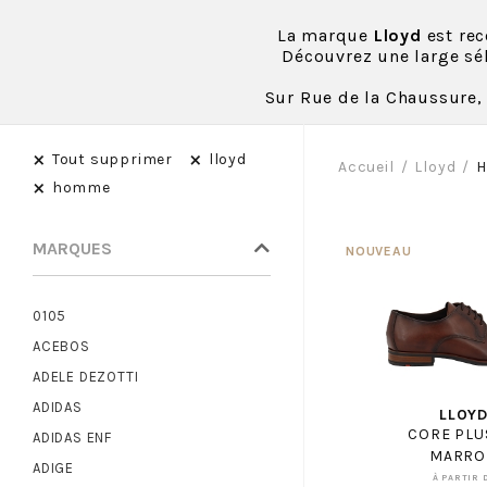
La marque
Lloyd
est re
Découvrez une large sé
Sur Rue de la Chaussure, 
×
×
Tout supprimer
lloyd
Accueil
Lloyd
×
homme
MARQUES
0105
ACEBOS
ADELE DEZOTTI
ADIDAS
LLOY
CORE PLUS
ADIDAS ENF
MARRO
ADIGE
À PARTIR 