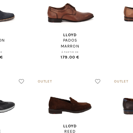
D
LLOYD
ON
PADOS
MARRON
DE
À PARTIR DE
 €
179.00 €
D
LLOYD
E
REED