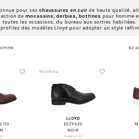
connue pour ses
chaussures en cuir
de haute qualité, all
lection de
mocassins, derbies, bottines
pour homme et
toutes les occasions, du bureau aux sorties habillées.
profitez des modèles Lloyd pour adopter un style raffin
Homme
62 a
D
LLOYD
 110
EEZY325
M
N
NOIR
DE
À PARTIR DE