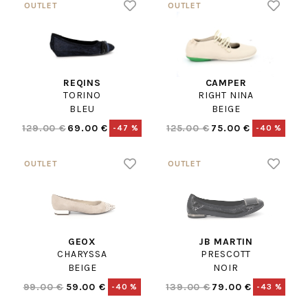
REQINS
CAMPER
TORINO
RIGHT NINA
BLEU
BEIGE
129.00 €
69.00 €
125.00 €
75.00 €
-47 %
-40 %
GEOX
JB MARTIN
CHARYSSA
PRESCOTT
BEIGE
NOIR
99.00 €
59.00 €
139.00 €
79.00 €
-40 %
-43 %