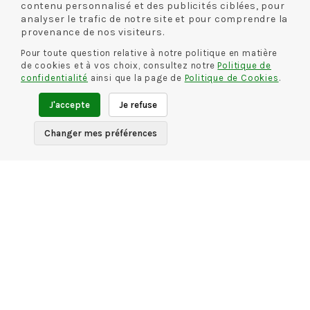
HIRICA
HIRICA
contenu personnalisé et des publicités ciblées, pour
INGRID
LIZA
analyser le trafic de notre site et pour comprendre la
MARRON
NOIR
provenance de nos visiteurs.
69.00 €
39.00 €
85.00 €
49.00 €
-43 %
-42 %
Pour toute question relative à notre politique en matière
de cookies et à vos choix, consultez notre
Politique de
confidentialité
ainsi que la page de
Politique de Cookies
.
J'accepte
Je refuse
Changer mes préférences
HIRICA
HIRICA
LIZA
MANEL
ARGENT
ARGENT
85.00 €
49.00 €
85.00 €
49.00 €
-42 %
-42 %