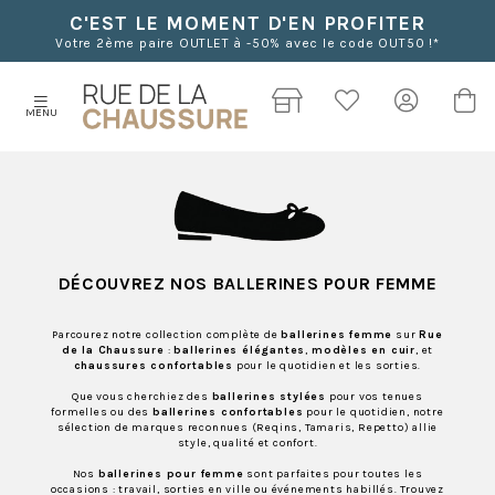
C'EST LE MOMENT D'EN PROFITER
Votre 2ème paire OUTLET à -50% avec le code OUT50 !*
MENU
DÉCOUVREZ NOS BALLERINES POUR FEMME
Parcourez notre collection complète de
ballerines femme
sur
Rue
de la Chaussure
:
ballerines élégantes
,
modèles en cuir
, et
chaussures confortables
pour le quotidien et les sorties.
Que vous cherchiez des
ballerines stylées
pour vos tenues
formelles ou des
ballerines confortables
pour le quotidien, notre
sélection de marques reconnues (Reqins, Tamaris, Repetto) allie
style, qualité et confort.
Nos
ballerines pour femme
sont parfaites pour toutes les
occasions : travail, sorties en ville ou événements habillés. Trouvez