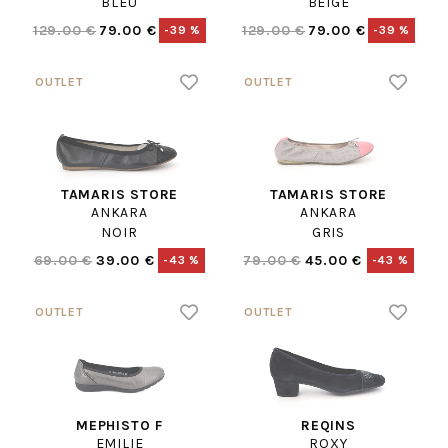
BLEU
BEIGE
129.00 €
79.00 €
129.00 €
79.00 €
-39 %
-39 %
TAMARIS STORE
TAMARIS STORE
ANKARA
ANKARA
NOIR
GRIS
69.00 €
39.00 €
79.00 €
45.00 €
-43 %
-43 %
MEPHISTO F
REQINS
EMILIE
ROXY