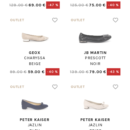
129.00 €
69.00 €
125.00 €
75.00 €
-47 %
-40 %
GEOX
JB MARTIN
CHARYSSA
PRESCOTT
BEIGE
NOIR
99.00 €
59.00 €
139.00 €
79.00 €
-40 %
-43 %
PETER KAISER
PETER KAISER
JAZLIN
JAZLIN