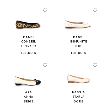
DANSI
DANSI
CONSEIL
IMMUNITE
LEOPARD
BEIGE
129.00 €
129.00 €
ARA
HASSIA
ANNA
STARLA
BEIGE
DORE