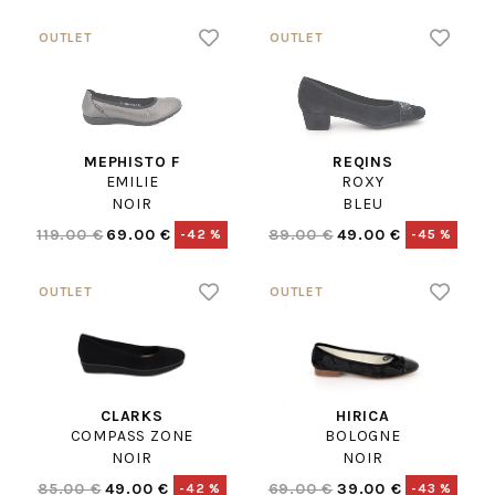
MEPHISTO F
REQINS
EMILIE
ROXY
NOIR
BLEU
119.00 €
69.00 €
89.00 €
49.00 €
-42 %
-45 %
CLARKS
HIRICA
COMPASS ZONE
BOLOGNE
NOIR
NOIR
85.00 €
49.00 €
69.00 €
39.00 €
-42 %
-43 %