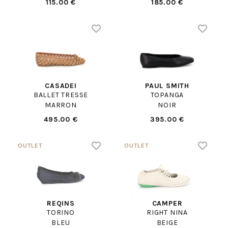
115.00 €
185.00 €
CASADEI
PAUL SMITH
BALLET TRESSE
TOPANGA
MARRON
NOIR
495.00 €
395.00 €
REQINS
CAMPER
TORINO
RIGHT NINA
BLEU
BEIGE