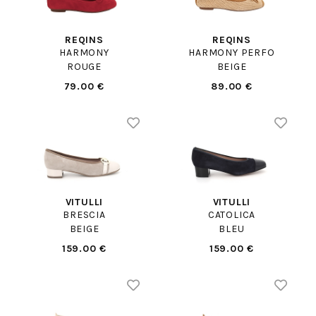
REQINS
REQINS
HARMONY
HARMONY PERFO
ROUGE
BEIGE
79.00 €
89.00 €
VITULLI
VITULLI
BRESCIA
CATOLICA
BEIGE
BLEU
159.00 €
159.00 €