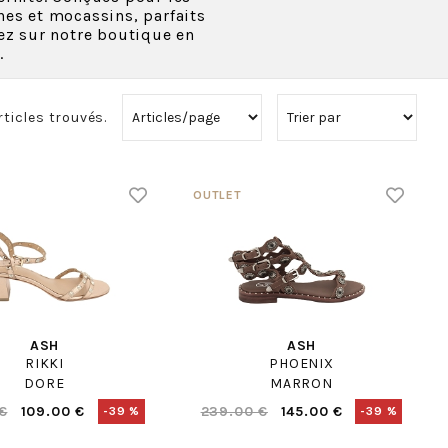
nes et mocassins, parfaits
vez sur notre boutique en
.
rticles trouvés.
ASH
ASH
RIKKI
PHOENIX
DORE
MARRON
€
109.00 €
239.00 €
145.00 €
-39 %
-39 %