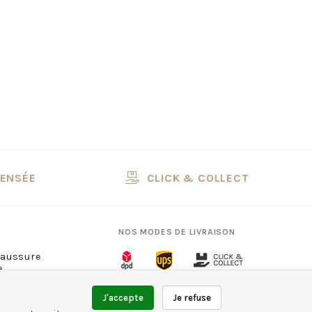
PENSÉE
CLICK & COLLECT
NOS MODES DE LIVRAISON
haussure
e
ns
13
NOS MODES DE PAIEMENT
J'accepte
Je refuse