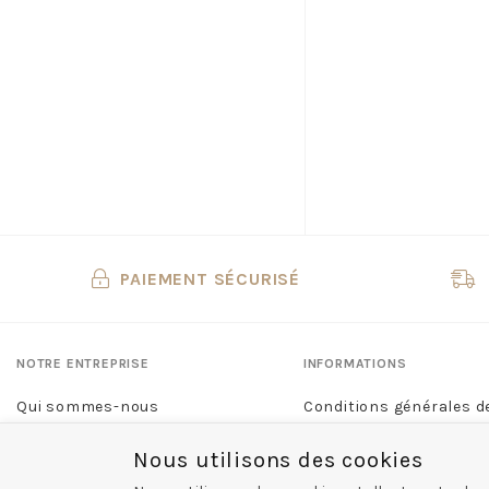
CANDICE COOPER
CAPO NORD
CAPRICE
CARMELA
CASADEI
CASTELLER
CATERPILLAR
CAVAL
CERVONE
PAIEMENT SÉCURISÉ
CERVONE H
CHAUSSE MOUTON
CHIPIE
NOTRE ENTREPRISE
INFORMATIONS
CIENTA
CLARKS
Qui sommes-nous
Conditions générales d
CLERGERIE
Nous contacter
Mentions légales
Nous utilisons des cookies
COCO ABRICOT
Nos boutiques
Politique de confidentia