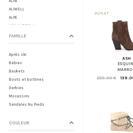
ALFA
ALIWELL
ALPE
ANN HARROW
ANOTHER TREND
FAMILLE
ARA
ARMISTICE
Après ski
ASH
ARTIKA
Babies
ESQUI
ASICS
MARRO
Baskets
ASTER
220.00 €
139.0
Boots et bottines
ATELIER CHABANAIS
Derbies
BABYBOTTE
Mocassins
BASE LONDON
Sandales Nu Pieds
BAXXO
BEBERLIS
COULEUR
BELLAMY