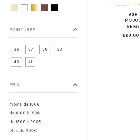
BELLAMY PANT
BENSIMON
ASH
BIRKENSTOCK
MOBO
BEIGE
BIRKENSTOCK ENF
POINTURES
229.00
BISGAARD
BLUNDSTONE
36
37
38
39
BLUNDSTONE ENF
40
41
BOBBIES
BOPY
BOSS
PRIX
BRONX
BRUNO PREMI
moins de 100€
BRUNOS
de 100€ à 150€
BULLBOXER
de 150€ à 200€
BULLBOXER F
plus de 200€
CAMPER