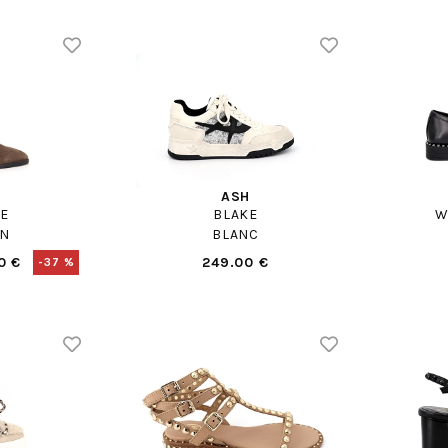
ASH
RE
BLAKE
W
N
BLANC
0 €
249.00 €
-37 %