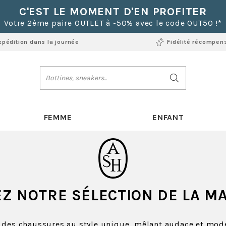
C'EST LE MOMENT D'EN PROFITER
Votre 2ème paire OUTLET à -50% avec le code OUT50 !*
xpédition dans la journée
Fidélité récompen
FEMME
ENFANT
Z NOTRE SÉLECTION DE LA M
des chaussures au style unique, mêlant audace et mode