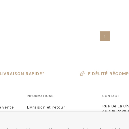
1
LIVRAISON RAPIDE*
FIDÉLITÉ RÉCOM
INFORMATIONS
CONTACT
Rue De La C
e vente
Livraison et retour
46 rue Royal
Guide des tailles
45000 Orléa
02 38 68 60 
lité