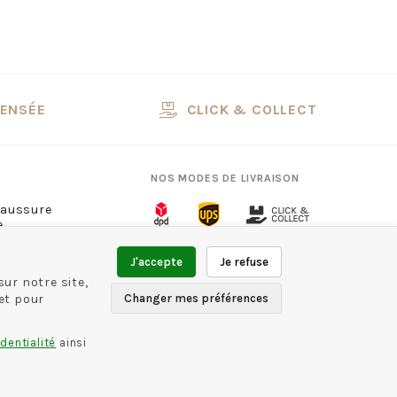
PENSÉE
CLICK & COLLECT
NOS MODES DE LIVRAISON
haussure
e
ns
13
NOS MODES DE PAIEMENT
J'accepte
Je refuse
ur notre site,
et pour
Changer mes préférences
dentialité
ainsi