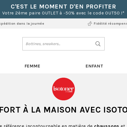
C'EST LE MOMENT D'EN PROFITER
Votre 2ème paire OUTLET à -50% avec le code OUT50 !*
xpédition dans la journée
Fidélité récompen
FEMME
ENFANT
FORT À LA MAISON AVEC
ISOT
e référence incontournable en matière de
chaussons
et