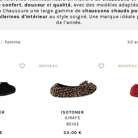
ie
confort
,
douceur
et
qualité
, avec des modèles adaptés
la Chaussure une large gamme de
chaussons chauds pou
llerines d'intérieur
au style soigné. Une marque idéale 
de l'année.
Femme
30 a
ER
ISOTONER
GIRAFE
BEIGE
€
33.00 €