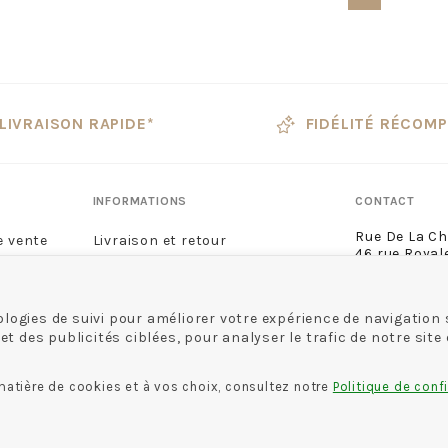
LIVRAISON RAPIDE*
FIDÉLITÉ RÉCOM
INFORMATIONS
CONTACT
Rue De La C
e vente
Livraison et retour
46 rue Royal
Guide des tailles
45000 Orléa
02 38 68 60 
lité
logies de suivi pour améliorer votre expérience de navigation s
des publicités ciblées, pour analyser le trafic de notre site 
 matière de cookies et à vos choix, consultez notre
Politique de confi
Paramètres des cookies