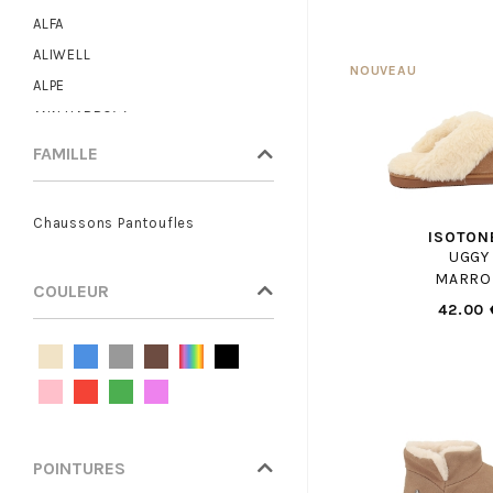
ALFA
ALIWELL
ALPE
ANN HARROW
ANOTHER TREND
FAMILLE
ARA
ARMISTICE
Chaussons Pantoufles
ISOTON
ARTIKA
UGGY
ASH
MARRO
COULEUR
ASICS
42.00 
ASTER
ATELIER CHABANAIS
BABYBOTTE
BASE LONDON
BAXXO
POINTURES
BEBERLIS