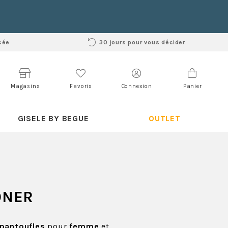
sée
30 jours pour vous décider
Magasins
Favoris
Connexion
Panier
GISELE BY BEGUE
OUTLET
ONER
pantoufles
pour
femme
et