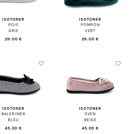
ISOTONER
ISOTONER
POIS
POMPON
GRIS
VERT
29.00 €
29.00 €
ISOTONER
ISOTONER
BALERIMER
SVEN
BLEU
BEIGE
45.00 €
45.00 €