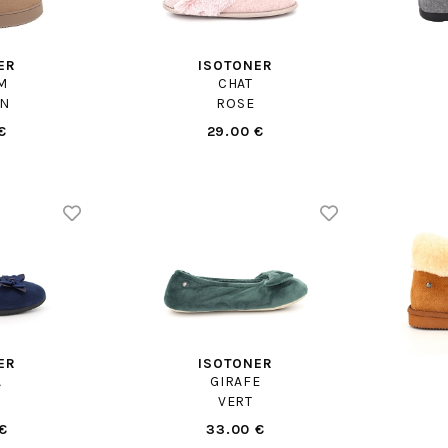
ER
ISOTONER
M
CHAT
N
ROSE
€
29.00 €
ER
ISOTONER
A
GIRAFE
VERT
€
33.00 €