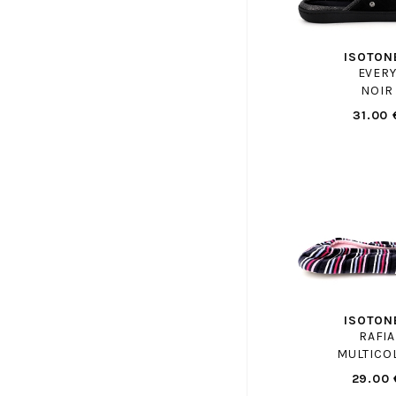
COCO ABRICOT
COLMAR
ISOTON
CONVERSE
EVER
NOIR
CONVERSE ENF
31.00 
COPENHAGEN STUDIOS
CROCKETT AND JONES
CROCS
DANSI
DATE
DL SPORT
DOC MARTENS
DOC MARTENS ENF
DORKING
ISOTON
RAFIA
EASY PEASY
MULTICO
ECCO
29.00 
ELVIO ZANON