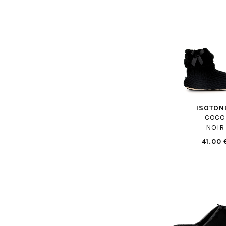
CAMPER
CANDICE COOPER
CAPO NORD
CAPRICE
CARMELA
CASADEI
CASTELLER
ISOTON
CATERPILLAR
COCO
CAVAL
NOIR
CERVONE
41.00 
CERVONE H
CHAUSSE MOUTON
CHIPIE
CIENTA
CLARKS
CLERGERIE