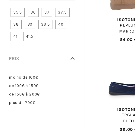
BELLAMY
35.5
36
37
37.5
BELLAMY PANT
ISOTON
BENSIMON
38
39
39.5
40
PEPLU
MARRO
BIRKENSTOCK
41
41.5
54.00 
BIRKENSTOCK ENF
BISGAARD
BLUNDSTONE
PRIX
BLUNDSTONE ENF
BOBBIES
moins de 100€
BOPY
de 100€ à 150€
BOSS
de 150€ à 200€
BRONX
plus de 200€
BRUNO PREMI
ISOTON
ERGU
BRUNOS
BLEU
BULLBOXER
39.00 
BULLBOXER F