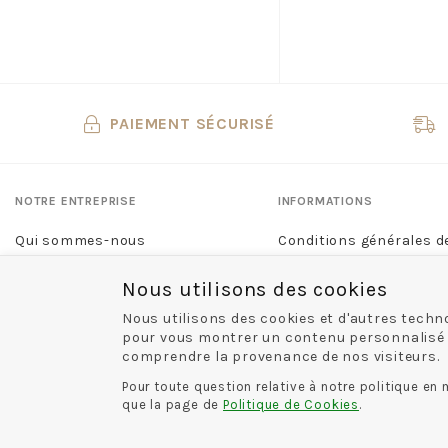
GBB
GEANNETTE ET LES FILLES
GEO REINO
GEOX
PAIEMENT SÉCURISÉ
GEOX ENF
GHOUD
GIANMARCO
NOTRE ENTREPRISE
INFORMATIONS
GIESSWEIN
Qui sommes-nous
Conditions générales d
GIOSEPPO
Nous contacter
Mentions légales
GOLA
Nous utilisons des cookies
Nos boutiques
Politique de confidentia
GOLA ENF
Nous utilisons des cookies et d'autres techno
GOLDSTAR ENF
pour vous montrer un contenu personnalisé et 
comprendre la provenance de nos visiteurs.
GUESS
GUGLIELMO ROTTA
Pour toute question relative à notre politique en
que la page de
Politique de Cookies
.
HASSIA
HESCHUNG