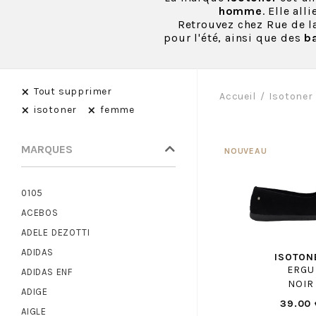
homme
. Elle all
Retrouvez chez Rue de 
pour l'été, ainsi que des
ba
×
Tout supprimer
Accueil
Isotoner
×
×
isotoner
femme
MARQUES
0105
ACEBOS
ADELE DEZOTTI
ADIDAS
ISOTON
ERGU
ADIDAS ENF
NOIR
ADIGE
39.00 
AIGLE