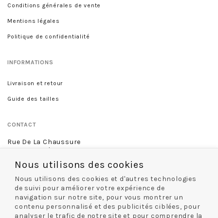
Conditions générales de vente
Mentions légales
Politique de confidentialité
INFORMATIONS
Livraison et retour
Guide des tailles
CONTACT
Rue De La Chaussure
46 rue Royale
45000 Orléans
Nous utilisons des cookies
02 38 68 60 13
Nous utilisons des cookies et d'autres technologies
de suivi pour améliorer votre expérience de
navigation sur notre site, pour vous montrer un
contenu personnalisé et des publicités ciblées, pour
NOS MODES DE LIVRAISON
analyser le trafic de notre site et pour comprendre la