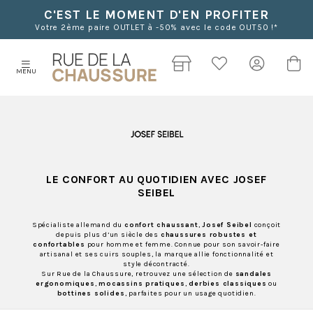
C'EST LE MOMENT D'EN PROFITER
Votre 2ème paire OUTLET à -50% avec le code OUT50 !*
MENU
LE CONFORT AU QUOTIDIEN AVEC
JOSEF
SEIBEL
Spécialiste allemand du
confort chaussant
,
Josef Seibel
conçoit
depuis plus d’un siècle des
chaussures robustes et
confortables
pour homme et femme. Connue pour son savoir-faire
artisanal et ses cuirs souples, la marque allie fonctionnalité et
style décontracté.
Sur Rue de la Chaussure, retrouvez une sélection de
sandales
ergonomiques
,
mocassins pratiques
,
derbies classiques
ou
bottines solides
, parfaites pour un usage quotidien.