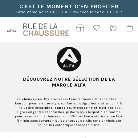
C'EST LE MOMENT D'EN PROFITER
Votre 2ème paire OUTLET à -50% avec le code OUT50 !*
MENU
DÉCOUVREZ NOTRE SÉLECTION DE LA
MARQUE ALFA
Les
chaussures Alfa
s’adressent aux femmes à la recherche d’un
bon compromis entre style, confort et budget. Notre sélection Alfa
inclut des
escarpins, sandales, mocassins et bottines
aux
lignes élégantes et actuelles, parfaits pour le quotidien comme
pour les occasions. Pensées pour offrir un bon maintien et un look
féminin sans compromis, les chaussures Alfa sont un choix sûr
pour allier esthétique et accessibilité.