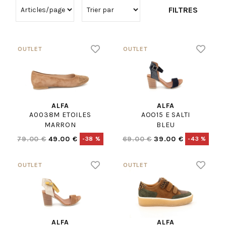
FILTRES
ALFA
ALFA
A0038M ETOILES
AOO15 E SALTI
MARRON
BLEU
79.00 €
49.00 €
69.00 €
39.00 €
-38 %
-43 %
ALFA
ALFA