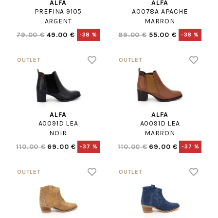
ALFA
ALFA
PREFINA 9105
A0078A APACHE
ARGENT
MARRON
79.00 €
49.00 €
89.00 €
55.00 €
-38 %
-38 %
ALFA
ALFA
A0091D LEA
A0091D LEA
NOIR
MARRON
110.00 €
69.00 €
110.00 €
69.00 €
-37 %
-37 %