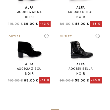
ALFA
ALFA
A0089G ANNA
A0100O CHLOE
BLEU
NOIR
119.00 €
69.00 €
89.00 €
55.00 €
-42 %
-38 %
ALFA
ALFA
A0092A ZIZOU
A0085I BELLA
NOIR
NOIR
110.00 €
69.00 €
99.00 €
59.00 €
-37 %
-40 %