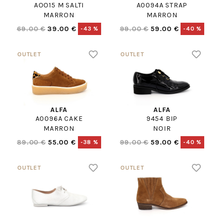
AOO15 M SALTI
A0094A STRAP
MARRON
MARRON
69.00 €
39.00 €
99.00 €
59.00 €
-43 %
-40 %
ALFA
ALFA
A0096A CAKE
9454 BIP
MARRON
NOIR
89.00 €
55.00 €
99.00 €
59.00 €
-38 %
-40 %