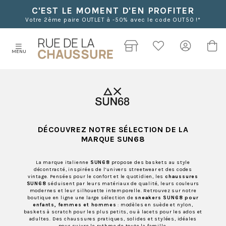
C'EST LE MOMENT D'EN PROFITER
Votre 2ème paire OUTLET à -50% avec le code OUT50 !*
MENU
DÉCOUVREZ NOTRE SÉLECTION DE LA
MARQUE SUN68
La marque italienne
SUN68
propose des baskets au style
décontracté, inspirées de l’univers streetwear et des codes
vintage. Pensées pour le confort et le quotidien, les
chaussures
SUN68
séduisent par leurs matériaux de qualité, leurs couleurs
modernes et leur silhouette intemporelle. Retrouvez sur notre
boutique en ligne une large sélection de
sneakers SUN68 pour
enfants, femmes et hommes
: modèles en suède et nylon,
baskets à scratch pour les plus petits, ou à lacets pour les ados et
adultes. Des chaussures pratiques, solides et stylées, idéales
pour suivre le rythme de toute la famille.