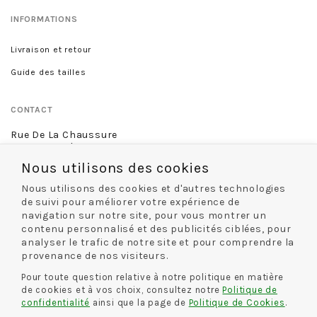
INFORMATIONS
Livraison et retour
Guide des tailles
CONTACT
Rue De La Chaussure
46 rue Royale
45000 Orléans
Nous utilisons des cookies
02 38 68 60 13
Nous utilisons des cookies et d'autres technologies
de suivi pour améliorer votre expérience de
navigation sur notre site, pour vous montrer un
contenu personnalisé et des publicités ciblées, pour
NOS MODES DE LIVRAISON
analyser le trafic de notre site et pour comprendre la
provenance de nos visiteurs.
Pour toute question relative à notre politique en matière
de cookies et à vos choix, consultez notre
Politique de
NOS MODES DE PAIEMENT
confidentialité
ainsi que la page de
Politique de Cookies
.