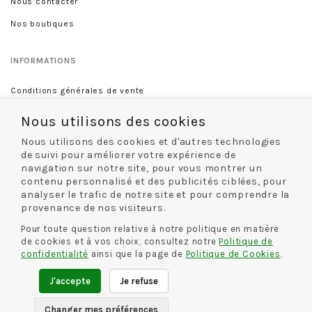
Nous contacter
Nos boutiques
INFORMATIONS
Conditions générales de vente
Mentions légales
Nous utilisons des cookies
Politique de confidentialité
Nous utilisons des cookies et d'autres technologies
de suivi pour améliorer votre expérience de
navigation sur notre site, pour vous montrer un
INFORMATIONS
contenu personnalisé et des publicités ciblées, pour
analyser le trafic de notre site et pour comprendre la
Livraison et retour
provenance de nos visiteurs.
Guide des tailles
Pour toute question relative à notre politique en matière
de cookies et à vos choix, consultez notre
Politique de
confidentialité
ainsi que la page de
Politique de Cookies
.
CONTACT
J'accepte
Je refuse
Rue De La Chaussure
46 rue Royale
45000 Orléans
Changer mes préférences