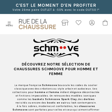
C'EST LE MOMENT D'EN PROFITER
Votre 2ème paire OUTLET à -50% avec le code OUT50 !*
MENU
DÉCOUVREZ NOTRE SÉLECTION DE
CHAUSSURES SCHMOOVE POUR HOMME ET
FEMME
La marque française
Schmoove
bouscule les codes du soulier
classique avec des créations au style urbain et audacieux. Ses
collections pour
homme
et
femme
mêlent élégance décontractée
et finitions impeccables. On retrouve des modèles iconiques
comme les
baskets Schmoove Spark Clay
, des
derbies
revisités ou encore des
boots en cuir
au look contemporain.
À la fois sobres, modernes et confortables, les
chaussures
Schmoove
sont parfaites pour celles et ceux qui aiment affirmer