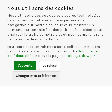
Nous utilisons des cookies
INFORMATIONS
Nous utilisons des cookies et d'autres technologies
de suivi pour améliorer votre expérience de
Conditions générales de vente
navigation sur notre site, pour vous montrer un
Mentions légales
contenu personnalisé et des publicités ciblées, pour
analyser le trafic de notre site et pour comprendre la
Politique de confidentialité
provenance de nos visiteurs.
Pour toute question relative à notre politique en matière
INFORMATIONS
de cookies et à vos choix, consultez notre
Politique de
confidentialité
ainsi que la page de
Politique de Cookies
.
Livraison et retour
J'accepte
Je refuse
Guide des tailles
Changer mes préférences
CONTACT
Rue De La Chaussure
46 rue Royale
45000 Orléans
02 38 68 60 13