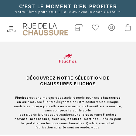
C'EST LE MOMENT D'EN PROFITER
Votre 2ème paire OUTLET à -50% avec le code OUT50 !*
MENU
DÉCOUVREZ NOTRE SÉLECTION DE
CHAUSSURES FLUCHOS
Fluchos
est une marque espagnole réputée pour ses
chaussures
en cuir souple
à la fois élégantes et ultra confortables. Chaque
modèle est conçu pour offrir un maximum de bien-être à la marche,
sans compromis sur le style.
Sur Rue de la Chaussure, explorez une large gamme
Fluchos
homme
:
mocassins, derbies, baskets, bottines
… Idéales pour
le quotidien ou les occasions formelles. Qualité, confort et
fabrication soignée sont au rendez-vous.