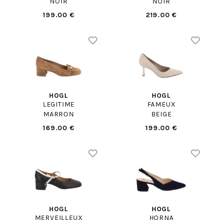
NOIR
NOIR
199.00 €
219.00 €
HOGL
HOGL
LEGITIME
FAMEUX
MARRON
BEIGE
169.00 €
199.00 €
HOGL
HOGL
MERVEILLEUX
HORNA