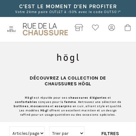
C'EST LE MOMENT D'EN PROFITER
Votre 2ème paire OUTLET à -50% avec le code OUT50 !*
MENU
DÉCOUVREZ LA COLLECTION DE
CHAUSSURES
HÖGL
Högl
est réputée pour ses
chaussures élégantes
et
confortables
conçues pour la
femme
. Retrouvez une sélection de
bottines
,
mocassins
et
escarpins
en cuir, alliant style et qualité.
Les modèles
Högl
offrent un excellent maintien et un design
raffiné pour un usage quotidien ou des occasions spéciales.
FILTRES