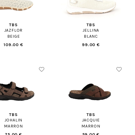
TBS
TBS
JAZFLOR
JELLINA
BEIGE
BLANC
109.00 €
99.00 €
TBS
TBS
JOHALIN
JACQUIE
MARRON
MARRON
75.00 €
59.00 €