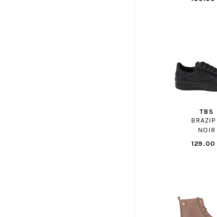
EMANUELE CRASTO
EMILIE KARSTON
ENZO DI MARTINO
EREL
FAGUO
FILA
FLUCHOS
FOLLIA DOLCE
TBS
FR BY ROMAGNOLI
BRAZIP
FRATELLI ROSANA
NOIR
FREE LANCE
129.00
FRODDO
GAASTRA
GABOR SHOP
GANT
GAP ENF