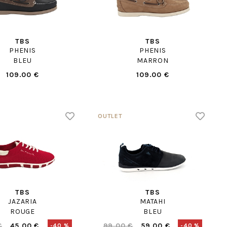
TBS
TBS
PHENIS
PHENIS
BLEU
MARRON
109.00 €
109.00 €
TBS
TBS
JAZARIA
MATAHI
ROUGE
BLEU
€
45.00 €
99.00 €
59.00 €
-40 %
-40 %