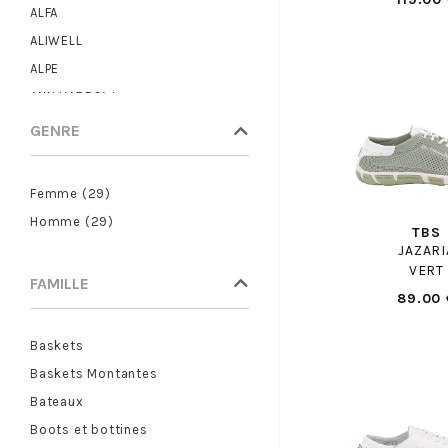
ALFA
ALIWELL
ALPE
ANN HARROW
ANOTHER TREND
GENRE
ARA
ARMISTICE
Femme (29)
ARTIKA
Homme (29)
TBS
ASH
JAZARI
ASICS
VERT
FAMILLE
ASTER
89.00 
ATELIER CHABANAIS
Baskets
BABYBOTTE
Baskets Montantes
BASE LONDON
Bateaux
BAXXO
Boots et bottines
BEBERLIS