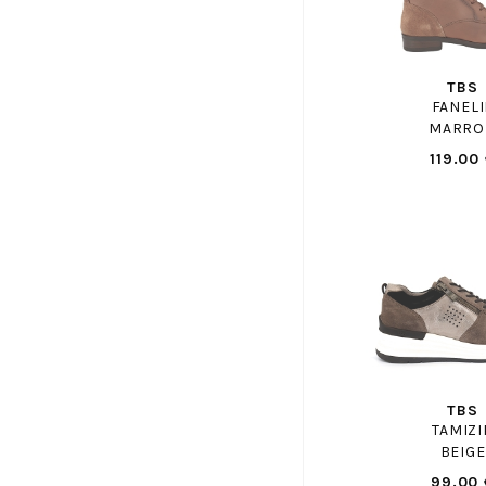
GBB
GEANNETTE ET LES FILLES
GEO REINO
TBS
GEOX
FANELI
MARRO
GEOX ENF
119.00
GHOUD
GIANMARCO
GIESSWEIN
GIOSEPPO
GOLA
GOLA ENF
GOLDSTAR ENF
GUESS
GUGLIELMO ROTTA
TBS
TAMIZI
HASSIA
BEIGE
HESCHUNG
99.00 