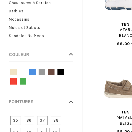
Chaussures à Scratch
BELLAMY
Derbies
BELLAMY PANT
Mocassins
BENSIMON
TBS
Mules et Sabots
BIRKENSTOCK
JAZAR
BLAN
Sandales Nu Pieds
BIRKENSTOCK ENF
99.00 
BISGAARD
BLUNDSTONE
COULEUR
BLUNDSTONE ENF
BOBBIES
BOPY
BOSS
BRONX
POINTURES
BRUNO PREMI
BRUNOS
TBS
MATVE
BULLBOXER
35
36
37
38
BEIGE
BULLBOXER F
99.00 