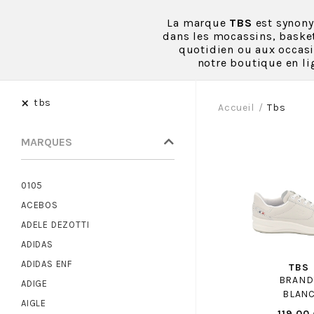
La marque
TBS
est synon
dans les mocassins, basket
quotidien ou aux occasio
notre boutique en li
×
tbs
Accueil
Tbs
MARQUES
0105
ACEBOS
ADELE DEZOTTI
ADIDAS
ADIDAS ENF
TBS
BRAND
ADIGE
BLAN
AIGLE
119.00