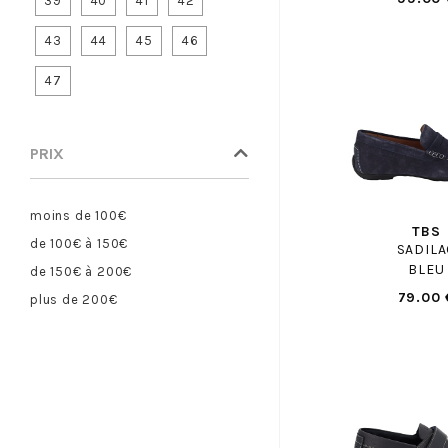
39
40
41
42
CAMPER
43
44
45
46
CANDICE COOPER
CAPO NORD
47
CAPRICE
CARMELA
PRIX
CASADEI
CASTELLER
CATERPILLAR
moins de 100€
TBS
CAVAL
de 100€ à 150€
SADILA
CERVONE
BLEU
de 150€ à 200€
CERVONE H
79.00 
plus de 200€
CHAUSSE MOUTON
CHIPIE
CIENTA
CLARKS
CLERGERIE