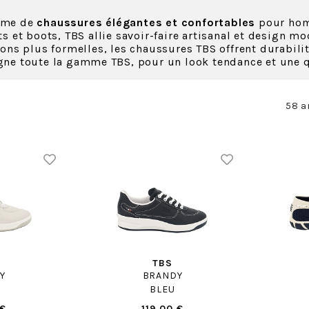
yme de
chaussures élégantes et confortables
pour hom
s et boots, TBS allie savoir-faire artisanal et design m
ns plus formelles, les chaussures TBS offrent durabilit
gne toute la gamme TBS, pour un look tendance et une q
58 a
TBS
Y
BRANDY
C
BLEU
 €
119.00 €