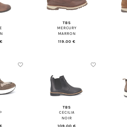
TBS
E
MERCURY
N
MARRON
 €
119.00 €
TBS
P
CECILIA
NOIR
€
109.00 €