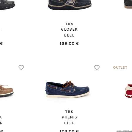
TBS
S
GLOBEK
BLEU
 €
139.00 €
TBS
K
PHENIS
N
BLEU
 €
109.00 €
75.00 