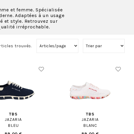
me et femme. Spécialisée
oderne. Adaptées à un usage
é et style. Retrouvez sur
ualité irréprochable.
rticles trouvés.
TBS
TBS
JAZARIA
JAZARIA
BLEU
BLANC
89.00 €
89.00 €