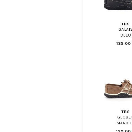
COCO ABRICOT
COLMAR
CONVERSE
TBS
CONVERSE ENF
GALAI
BLEU
COPENHAGEN STUDIOS
135.00
CROCKETT AND JONES
CROCS
DANSI
DATE
DL SPORT
DOC MARTENS
DOC MARTENS ENF
DORKING
EASY PEASY
TBS
GLOBE
ECCO
MARRO
ELVIO ZANON
139.00