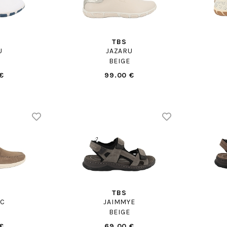
TBS
U
JAZARU
C
BEIGE
€
99.00 €
TBS
LC
JAIMMYE
BEIGE
€
69.00 €