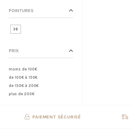
BAXXO
POINTURES
BEBERLIS
BELLAMY
36
BELLAMY PANT
BENSIMON
BIRKENSTOCK
PRIX
BIRKENSTOCK ENF
BISGAARD
moins de 100€
BLUNDSTONE
de 100€ à 150€
BLUNDSTONE ENF
de 150€ à 200€
BOBBIES
plus de 200€
BOPY
BOSS
BRONX
PAIEMENT SÉCURISÉ
BRUNO PREMI
BRUNOS