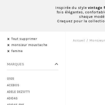
Inspirée du style
vintage 
fois élégantes, confortab
chaque modèl
Craquez pour la collecti
×
Tout supprimer
Accueil
Monsieu
×
monsieur moustache
×
femme
MARQUES
0105
ACEBOS
ADELE DEZOTTI
ADIDAS
ADIDAS ENF