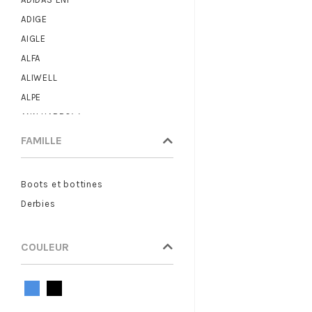
ADIGE
AIGLE
ALFA
ALIWELL
ALPE
ANN HARROW
ANOTHER TREND
FAMILLE
ARA
ARMISTICE
Boots et bottines
ARTIKA
Derbies
ASH
ASICS
COULEUR
ASTER
ATELIER CHABANAIS
BABYBOTTE
BASE LONDON