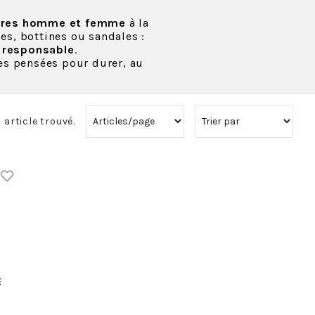
ures homme et femme
à la
es, bottines ou sandales :
n responsable
.
es pensées pour durer, au
1 article trouvé.
E