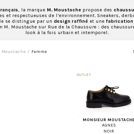
français
, la marque
M. Moustache
propose des
chauss
les et respectueuses de l’environnement. Sneakers, derbi
e se distingue par un
design raffiné
et une
fabricatio
on M. Moustache sur Rue de la Chaussure : des chaussur
look à la fois urbain et intemporel.
r Moustache
Femme
MONSIEUR MOUSTACH
AGNES
NOIR