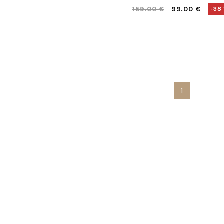
159.00 €
99.00 €
-38
1