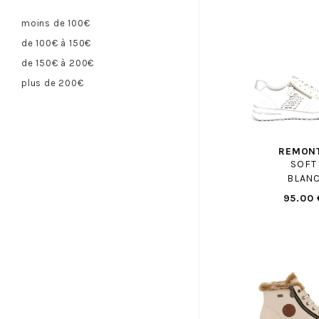
CANDICE COOPER
moins de 100€
CAPO NORD
de 100€ à 150€
CAPRICE
de 150€ à 200€
CARMELA
plus de 200€
CASADEI
CASTELLER
CATERPILLAR
REMON
CAVAL
SOFT
CERVONE
BLAN
CERVONE H
95.00 
CHAUSSE MOUTON
CHIPIE
CIENTA
CLARKS
CLERGERIE
COCO ABRICOT