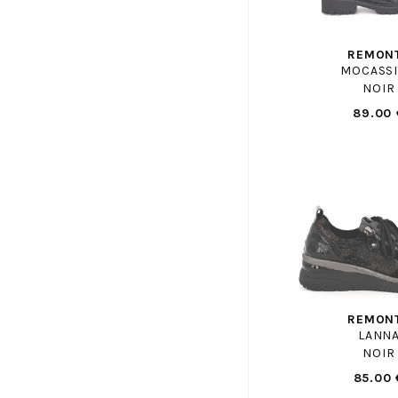
GEANNETTE ET LES FILLES
GEO REINO
REMON
GEOX
MOCASS
NOIR
GEOX ENF
89.00 
GHOUD
GIANMARCO
GIESSWEIN
GIOSEPPO
GOLA
GOLA ENF
GOLDSTAR ENF
GUESS
GUGLIELMO ROTTA
REMON
LANN
HASSIA
NOIR
HESCHUNG
85.00 
HEXAGONE