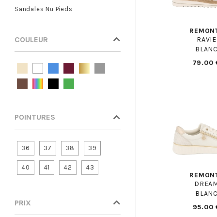
Sandales Nu Pieds
BELLAMY PANT
BENSIMON
REMON
BIRKENSTOCK
COULEUR
RAVIE
BLAN
BIRKENSTOCK ENF
79.00 
BISGAARD
BLUNDSTONE
BLUNDSTONE ENF
BOBBIES
POINTURES
BOPY
BOSS
BRONX
36
37
38
39
BRUNO PREMI
40
41
42
43
BRUNOS
REMON
DREA
BULLBOXER
BLAN
BULLBOXER F
PRIX
95.00 
CAMPER