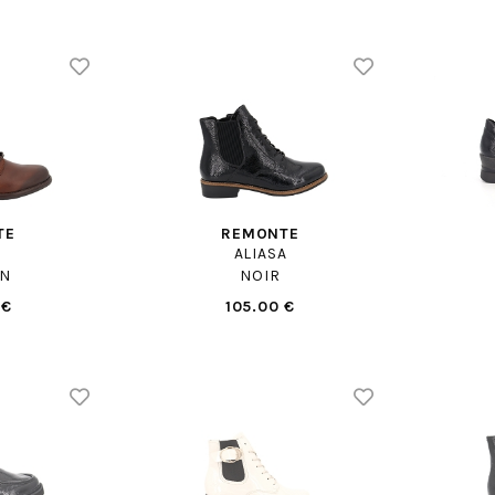
TE
REMONTE
ALIASA
N
NOIR
 €
105.00 €