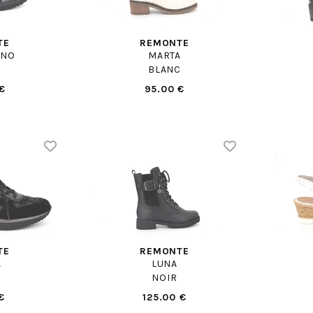
TE
REMONTE
INO
MARTA
BLANC
€
95.00 €
TE
REMONTE
A
LUNA
NOIR
€
125.00 €