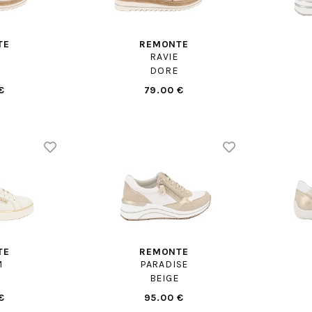
TE
REMONTE
RAVIE
C
DORE
€
79.00 €
TE
REMONTE
M
PARADISE
C
BEIGE
€
95.00 €