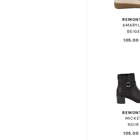
COLMAR
CONVERSE
REMON
CONVERSE ENF
AMARYL
BEIGE
COPENHAGEN STUDIOS
105.00
CROCKETT AND JONES
CROCS
DANSI
DATE
DL SPORT
DOC MARTENS
DOC MARTENS ENF
DORKING
EASY PEASY
REMON
MICKE
ECCO
NOIR
ELVIO ZANON
105.00
EMANUELE CRASTO