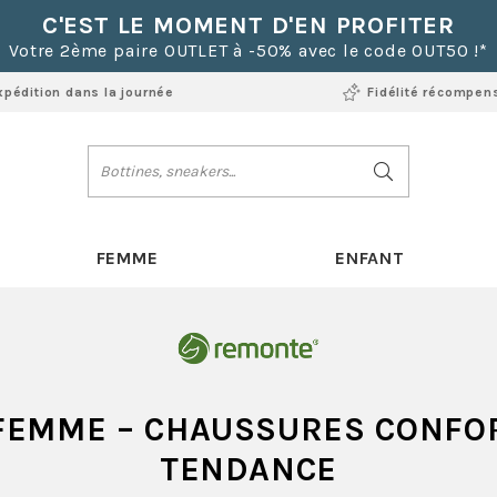
C'EST LE MOMENT D'EN PROFITER
Votre 2ème paire OUTLET à -50% avec le code OUT50 !*
xpédition dans la journée
Fidélité récompen
FEMME
ENFANT
FEMME
– CHAUSSURES CONFOR
TENDANCE