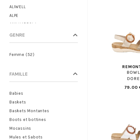
ALIWELL
ALPE
ANN HARROW
ANOTHER TREND
GENRE
ARA
ARMISTICE
Femme (52)
ARTIKA
REMON
ASH
BOWL
FAMILLE
ASICS
DORE
ASTER
79.00 
Babies
ATELIER CHABANAIS
Baskets
BABYBOTTE
Baskets Montantes
BASE LONDON
Boots et bottines
BAXXO
Mocassins
BEBERLIS
Mules et Sabots
BELLAMY