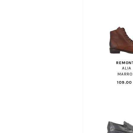
EMILIE KARSTON
ENZO DI MARTINO
EREL
FAGUO
FILA
FLUCHOS
FOLLIA DOLCE
REMON
FR BY ROMAGNOLI
ALIA
FRATELLI ROSANA
MARRO
FREE LANCE
109.00
FRODDO
GAASTRA
GABOR SHOP
GANT
GAP ENF
GBB