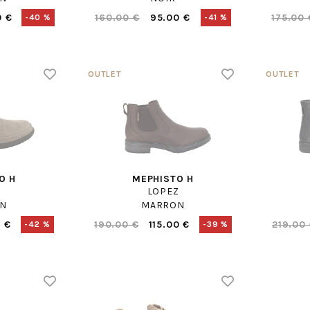
0 €
160.00 €
95.00 €
175.00 
-40 %
-41 %
O H
MEPHISTO H
LOPEZ
N
MARRON
 €
190.00 €
115.00 €
219.00
-42 %
-39 %