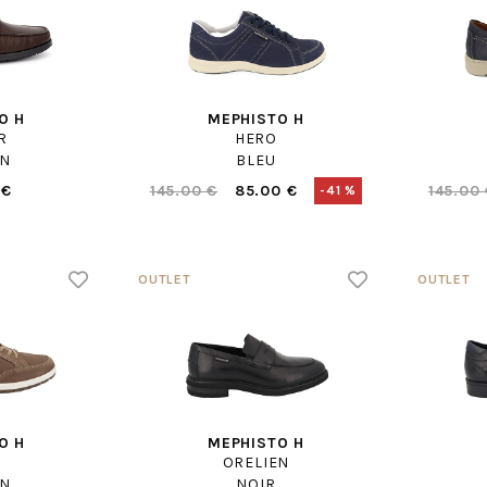
O H
MEPHISTO H
R
HERO
N
BLEU
 €
145.00 €
85.00 €
145.00
-41 %
O H
MEPHISTO H
ORELIEN
N
NOIR