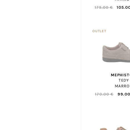
ECCO
175.00 €
105.0
ELVIO ZANON
EMANUELE CRASTO
EMILIE KARSTON
ENZO DI MARTINO
EREL
FAGUO
FILA
FLUCHOS
FOLLIA DOLCE
MEPHIST
TEDY
FR BY ROMAGNOLI
MARRO
FRATELLI ROSANA
170.00 €
99.00
FREE LANCE
FRODDO
GAASTRA
GABOR SHOP