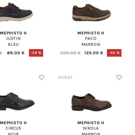
MEPHISTO H
MEPHISTO H
JUSTIN
PACO
BLEU
MARRON
 €
89.00 €
209.00 €
125.00 €
-39 %
-40 %
MEPHISTO H
MEPHISTO H
CIRCUS
NIKOLA
NOIR
MARRON