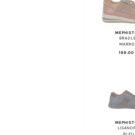
GANT
GAP ENF
GBB
GEANNETTE ET LES FILLES
MEPHIST
GEO REINO
BRADL
GEOX
MARRO
GEOX ENF
199.00
GHOUD
GIANMARCO
GIESSWEIN
GIOSEPPO
GOLA
GOLA ENF
GOLDSTAR ENF
GUESS
MEPHIST
GUGLIELMO ROTTA
LISAND
BLEU