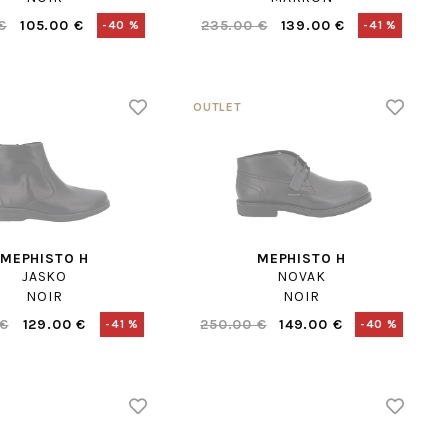
€
105.00 €
235.00 €
139.00 €
-40 %
-41 %
MEPHISTO H
MEPHISTO H
JASKO
NOVAK
NOIR
NOIR
 €
129.00 €
250.00 €
149.00 €
-41 %
-40 %