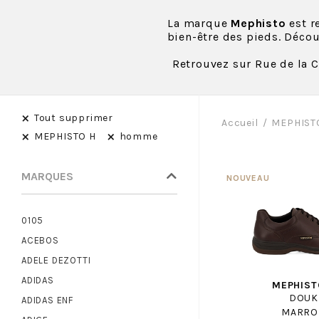
La marque
Mephisto
est r
bien-être des pieds. Déc
Retrouvez sur Rue de la 
×
Tout supprimer
Accueil
MEPHIST
×
×
MEPHISTO H
homme
MARQUES
0105
ACEBOS
ADELE DEZOTTI
ADIDAS
MEPHIST
DOUK
ADIDAS ENF
MARRO