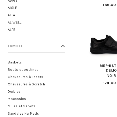
ADIGE
189.00
AIGLE
ALFA
ALIWELL
ALPE
ANN HARROW
ANOTHER TREND
FAMILLE
ARA
ARMISTICE
Baskets
MEPHIST
ARTIKA
Boots et bottines
DELIO
ASH
NOIR
Chaussures à Lacets
ASICS
179.00
Chaussures à Scratch
ASTER
Derbies
ATELIER CHABANAIS
Mocassins
BABYBOTTE
Mules et Sabots
BASE LONDON
Sandales Nu Pieds