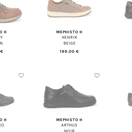
O H
MEPHISTO H
EY
HENRIK
N
BEIGE
 €
199.00 €
O H
MEPHISTO H
RO
ARTHUS
NOIR