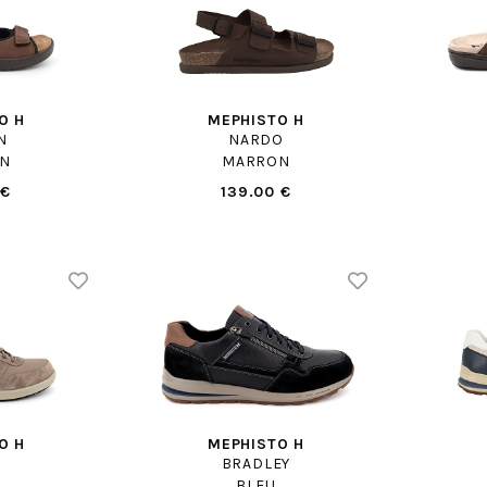
O H
MEPHISTO H
N
NARDO
N
MARRON
 €
139.00 €
O H
MEPHISTO H
BRADLEY
BLEU