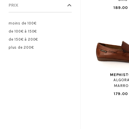
BULLBOXER
PRIX
189.00
BULLBOXER F
CAMPER
moins de 100€
CANDICE COOPER
de 100€ à 150€
CAPO NORD
de 150€ à 200€
CAPRICE
plus de 200€
CARMELA
CASADEI
CASTELLER
CATERPILLAR
MEPHIST
ALGOR
CAVAL
MARRO
CERVONE
179.00
CERVONE H
CHAUSSE MOUTON
CHIPIE
CIENTA