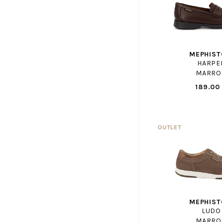
CLARKS
CLERGERIE
COCO ABRICOT
COLMAR
MEPHIST
CONVERSE
HARPE
CONVERSE ENF
MARRO
COPENHAGEN STUDIOS
189.00
CROCKETT AND JONES
CROCS
DANSI
DATE
DL SPORT
DOC MARTENS
DOC MARTENS ENF
DORKING
MEPHIST
EASY PEASY
LUDO
MARRO