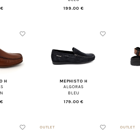
 €
199.00 €
O H
MEPHISTO H
AS
ALGORAS
N
BLEU
 €
179.00 €