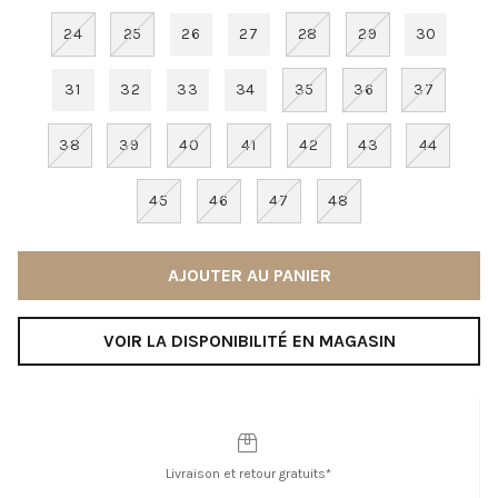
24
25
26
27
28
29
30
31
32
33
34
35
36
37
38
39
40
41
42
43
44
45
46
47
48
AJOUTER AU PANIER
VOIR LA DISPONIBILITÉ EN MAGASIN
Livraison et retour gratuits*