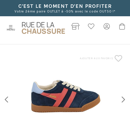
C'EST LE MOMENT D'EN PROFITER
Votre 2ème paire OUTLET à -50% avec le code OUT50 !*
MENU
AJOUTER AUX FAVORIS
Previous
Next