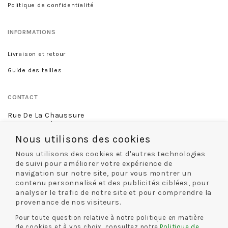
Politique de confidentialité
INFORMATIONS
Livraison et retour
Guide des tailles
CONTACT
Rue De La Chaussure
46 rue Royale
45000 Orléans
Nous utilisons des cookies
02 38 68 60 13
Nous utilisons des cookies et d'autres technologies
de suivi pour améliorer votre expérience de
navigation sur notre site, pour vous montrer un
contenu personnalisé et des publicités ciblées, pour
NOS MODES DE LIVRAISON
analyser le trafic de notre site et pour comprendre la
provenance de nos visiteurs.
Pour toute question relative à notre politique en matière
de cookies et à vos choix, consultez notre
Politique de