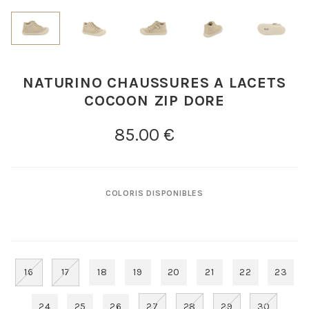
NATURINO CHAUSSURES A LACETS
COCOON ZIP DORE
COLORIS DISPONIBLES
16
17
18
19
20
21
22
23
24
25
26
27
28
29
30