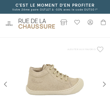
C'EST LE MOMENT D'EN PROFITER
Votre 2ème paire OUTLET à -50% avec le code OUT50 !*
MENU
AJOUTER AUX FAVORIS
Previous
Next