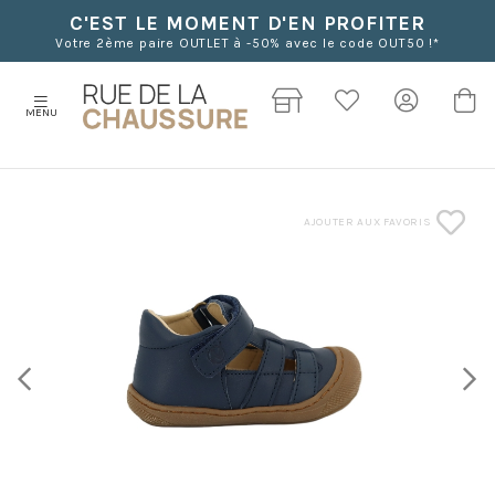
C'EST LE MOMENT D'EN PROFITER
Votre 2ème paire OUTLET à -50% avec le code OUT50 !*
MENU
AJOUTER AUX FAVORIS
Previous
Next