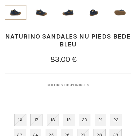
NATURINO SANDALES NU PIEDS BEDE
BLEU
COLORIS DISPONIBLES
16
17
18
19
20
21
22
23
24
25
26
27
28
29