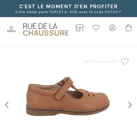
C'EST LE MOMENT D'EN PROFITER
Votre 2ème paire OUTLET à -50% avec le code OUT50 !*
MENU
AJOUTER AUX FAVORIS
Previous
Next