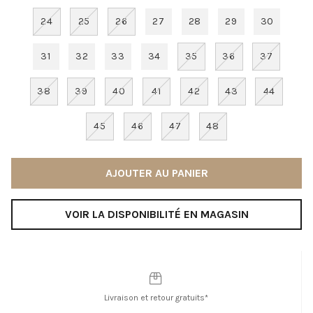
24
25
26
27
28
29
30
31
32
33
34
35
36
37
38
39
40
41
42
43
44
45
46
47
48
AJOUTER AU PANIER
VOIR LA DISPONIBILITÉ EN MAGASIN
Livraison et retour gratuits*